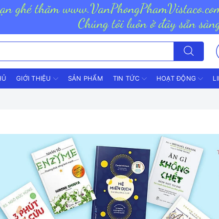
HỦ
GIỚI THIỆU
SẢN PHẨM
TIN TỨC
HOẠT ĐỘNG
L