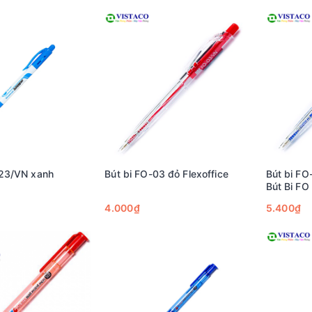
023/VN xanh
Bút bi FO-03 đỏ Flexoffice
Bút bi FO
Bút Bi FO
4.000₫
5.400₫