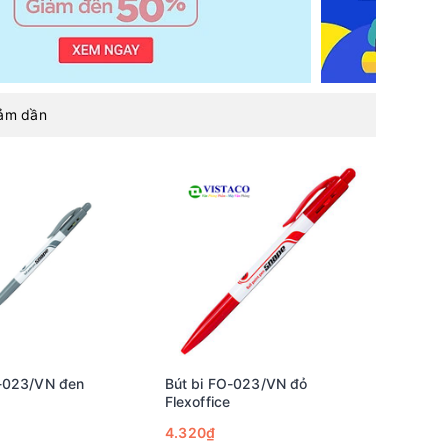
iảm dần
O-023/VN đen
Bút bi FO-023/VN đỏ
Flexoffice
4.320₫