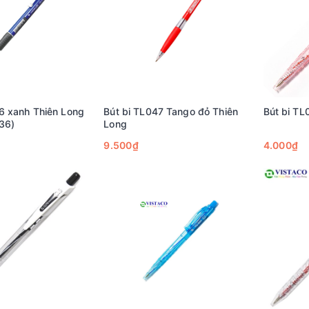
6 xanh Thiên Long
Bút bi TL047 Tango đỏ Thiên
Bút bi TL
036)
Long
9.500₫
4.000₫