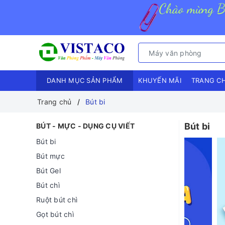
DANH MỤC SẢN PHẨM
KHUYẾN MÃI
TRANG C
Trang chủ
Bút bi
Bút bi
BÚT - MỰC - DỤNG CỤ VIẾT
Bút bi
Bút mực
Bút Gel
Bút chì
Ruột bút chì
Gọt bút chì