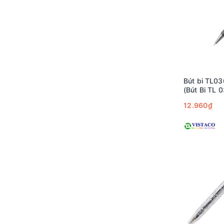
Bút bi TL03
(Bút Bi TL 
12.960₫