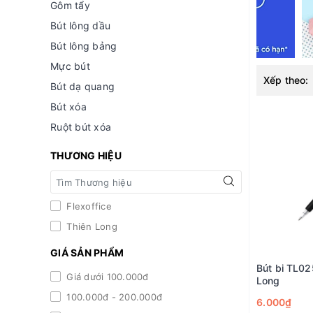
Gôm tẩy
Bút lông dầu
Bút lông bảng
Mực bút
Xếp theo:
Bút dạ quang
Bút xóa
Ruột bút xóa
THƯƠNG HIỆU
Flexoffice
Thiên Long
GIÁ SẢN PHẨM
Bút bi TL02
Giá dưới 100.000đ
Long
100.000đ - 200.000đ
6.000₫