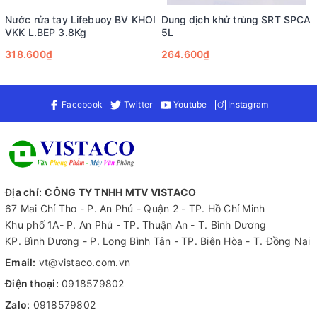
Nước rửa tay Lifebuoy BV KHOI
Dung dịch khử trùng SRT SPCA
VKK L.BEP 3.8Kg
5L
318.600₫
264.600₫
Facebook
Twitter
Youtube
Instagram
Địa chỉ:
CÔNG TY TNHH MTV VISTACO
67 Mai Chí Tho - P. An Phú - Quận 2 - TP. Hồ Chí Minh
Khu phố 1A- P. An Phú - TP. Thuận An - T. Bình Dương
KP. Bình Dương - P. Long Bình Tân - TP. Biên Hòa - T. Đồng Nai
Email:
vt@vistaco.com.vn
Điện thoại:
0918579802
Zalo:
0918579802