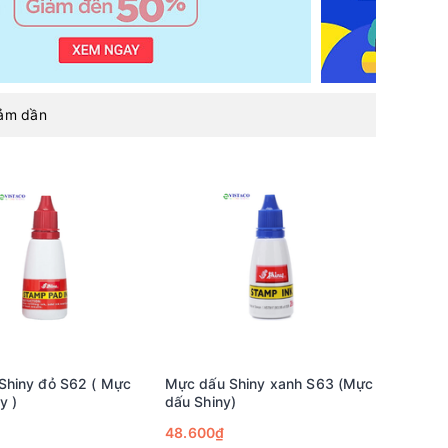
iảm dần
Shiny đỏ S62 ( Mực
Mực dấu Shiny xanh S63 (Mực
y )
dấu Shiny)
48.600₫