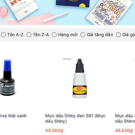
Tên A-Z
Tên Z-A
Hàng mới
Giá tăng dần
Giá g
se thái xanh
Mực dấu Shiny đen S61 (Mực
Mực dấu 
dấu Shiny)
dấu Shinn
48.600₫
48.600₫