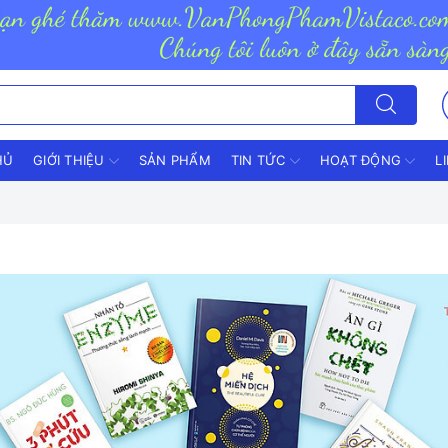
HỦ
GIỚI THIỆU
SẢN PHẨM
TIN TỨC
HOẠT ĐỘNG
L