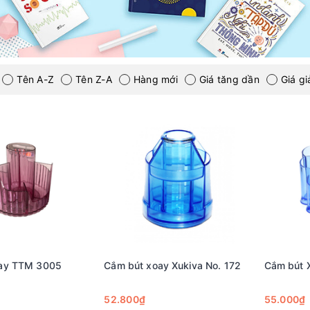
Tên A-Z
Tên Z-A
Hàng mới
Giá tăng dần
Giá g
ay TTM 3005
Cắm bút xoay Xukiva No. 172
Cắm bút X
52.800₫
55.000₫