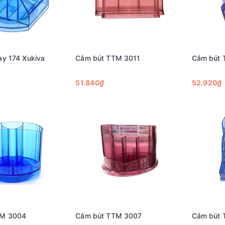
ay 174 Xukiva
Cắm bút TTM 3011
Cắm bút 
51.840₫
52.920₫
TM 3004
Cắm bút TTM 3007
Cắm bút