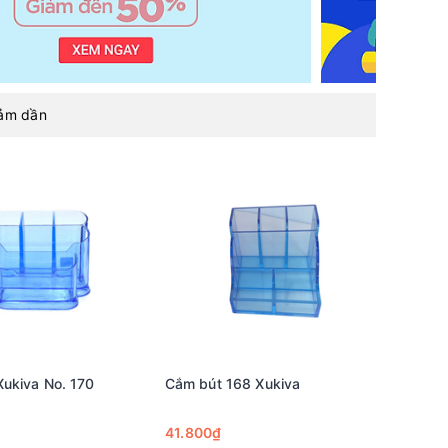
iảm dần
ukiva No. 170
Cắm bút 168 Xukiva
41.800₫