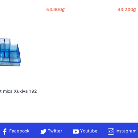
53.900₫
43.200₫
t mica Xukiva 192
Facebook
Twitter
Youtube
Instagram