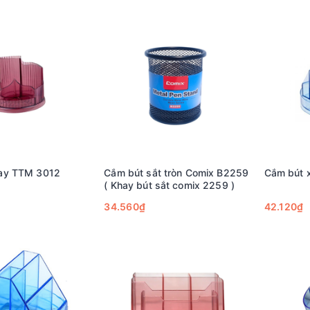
ay TTM 3012
Cắm bút sắt tròn Comix B2259
Cắm bút 
( Khay bút sắt comix 2259 )
34.560₫
42.120₫