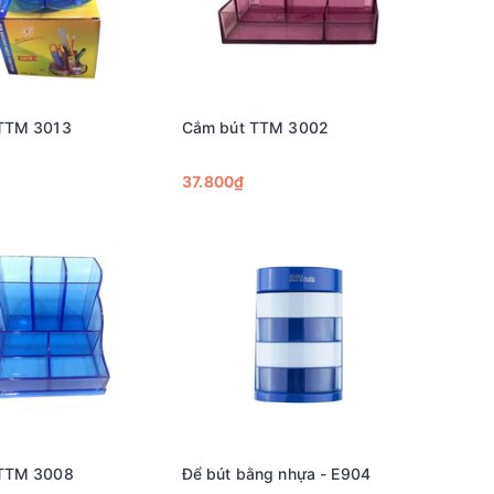
TTM 3013
Cắm bút TTM 3002
37.800₫
 TTM 3008
Để bút bằng nhựa - E904