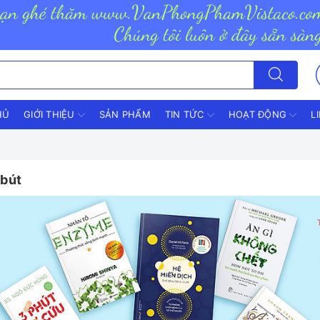
HỦ
GIỚI THIỆU
SẢN PHẨM
TIN TỨC
HOẠT ĐỘNG
L
bút