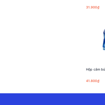
31.900₫
Hộp cắm bú
41.800₫