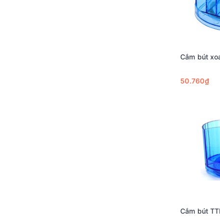
Cắm bút xo
50.760₫
Cắm bút T