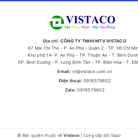
Địa chỉ:
CÔNG TY TNHH MTV VISTACO
67 Mai Chí Tho - P. An Phú - Quận 2 - TP. Hồ Chí Mi
Khu phố 1A- P. An Phú - TP. Thuận An - T. Bình Dươ
KP. Bình Dương - P. Long Bình Tân - TP. Biên Hòa - T. Đ
Email:
vt@vistaco.com.vn
Điện thoại:
0918579802
Zalo:
0918579802
© Bản quyền thuộc về
Vistaco
|
Cung cấp bởi
Sapo