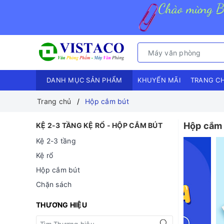
DANH MỤC SẢN PHẨM
KHUYẾN MÃI
TRANG C
Trang chủ
Hộp cắm bút
Hộp cắm 
KỆ 2-3 TẦNG KỆ RỔ - HỘP CẮM BÚT
Kệ 2-3 tầng
Kệ rổ
Hộp cắm bút
Chặn sách
THƯƠNG HIỆU