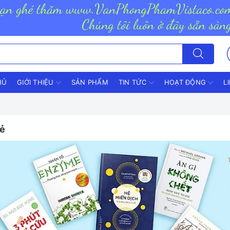
HỦ
GIỚI THIỆU
SẢN PHẨM
TIN TỨC
HOẠT ĐỘNG
L
hẻ