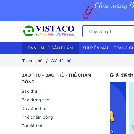
DANH MỤC SẢN PHẨM
KHUYẾN MÃI
TRANG C
Trang chủ
Giá để thẻ
Giá để t
BAO THƯ - BAO THẺ - THẺ CHẤM
CÔNG
Bao thư
Bao đựng thẻ
Dây đeo thẻ
Thẻ chấm công
Giá để thẻ