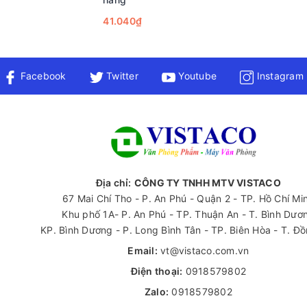
41.040₫
Facebook
Twitter
Youtube
Instagram
Địa chỉ:
CÔNG TY TNHH MTV VISTACO
67 Mai Chí Tho - P. An Phú - Quận 2 - TP. Hồ Chí Mi
Khu phố 1A- P. An Phú - TP. Thuận An - T. Bình Dươ
KP. Bình Dương - P. Long Bình Tân - TP. Biên Hòa - T. Đ
Email:
vt@vistaco.com.vn
Điện thoại:
0918579802
Zalo:
0918579802