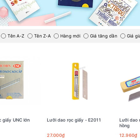
Tên A-Z
Tên Z-A
Hàng mới
Giá tăng dần
Giá g
c giấy UNC lớn
Lưỡi dao rọc giấy - E2011
Lưỡi dao 
hồng
27.000₫
12.960₫