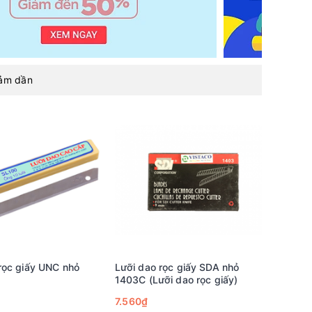
iảm dần
rọc giấy UNC nhỏ
Lưỡi dao rọc giấy SDA nhỏ
1403C (Lưỡi dao rọc giấy)
7.560₫