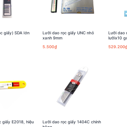
ọc giấy) SDA lớn
Lưỡi dao rọc giấy UNC nhỏ
Lưỡi dao 
xanh 9mm
lưỡix10 g
5.500₫
529.200
c giấy E2018, hiệu
Lưỡi dao rọc giấy 1404C chính
hãng