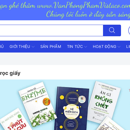
HỦ
GIỚI THIỆU
SẢN PHẨM
TIN TỨC
HOẠT ĐỘNG
L
rọc giấy