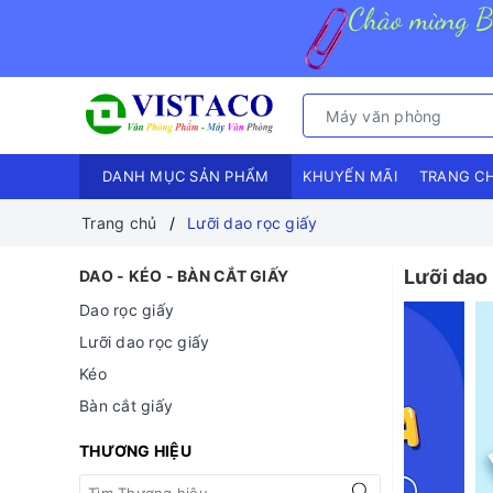
DANH MỤC SẢN PHẨM
KHUYẾN MÃI
TRANG C
Trang chủ
Lưỡi dao rọc giấy
Lưỡi dao 
DAO - KÉO - BÀN CẮT GIẤY
Dao rọc giấy
Lưỡi dao rọc giấy
Kéo
Bàn cắt giấy
THƯƠNG HIỆU