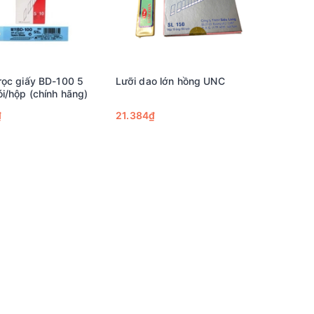
rọc giấy BD-100 5
Lưỡi dao lớn hồng UNC
ói/hộp (chính hãng)
₫
21.384₫