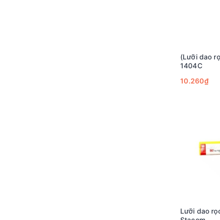
(Lưỡi dao r
1404C
10.260₫
Lưỡi dao rọ
Stacom