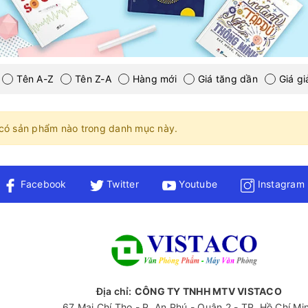
Tên A-Z
Tên Z-A
Hàng mới
Giá tăng dần
Giá g
có sản phẩm nào trong danh mục này.
Facebook
Twitter
Youtube
Instagram
Địa chỉ:
CÔNG TY TNHH MTV VISTACO
67 Mai Chí Tho - P. An Phú - Quận 2 - TP. Hồ Chí Mi