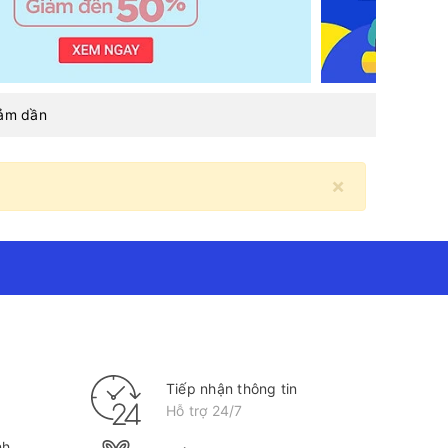
iảm dần
×
Tiếp nhận thông tin
Hỗ trợ 24/7
nh