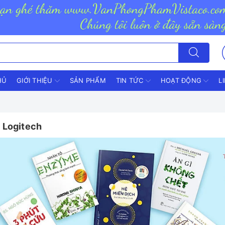
HỦ
GIỚI THIỆU
SẢN PHẨM
TIN TỨC
HOẠT ĐỘNG
L
 Logitech