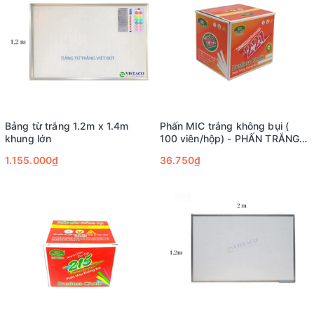
Bảng từ trắng 1.2m x 1.4m
Phấn MIC trắng không bụi (
khung lớn
100 viên/hộp) - PHẤN TRẮNG
KB 100V - 221
1.155.000₫
36.750₫