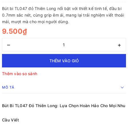
Bút bi TL047 đỏ Thiên Long nổi bật với thiết kế tinh tế, đầu bi
0.7mm sắc nét, cùng grip êm ái, mang lại trải nghiệm viết thoải
mái, mượt mà cho mọi người dùng.
9.500₫
–
+
THÊM VÀO GIỎ
Thêm vào so sánh
MÔ TẢ
Bút Bi TL047 Đỏ Thiên Long: Lựa Chọn Hoàn Hảo Cho Mọi Nhu
Cầu Viết