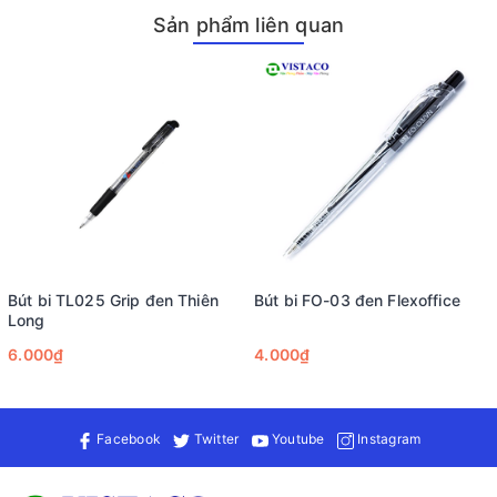
Bút bi TL047 đỏ Thiên Long được thiết kế với sự cân đối hoàn
Sản phẩm liên quan
hảo. Phần thân giữa của bút hơi phồng, tạo cảm giác thoải mái
khi cầm nắm, trong khi hai đầu bút thon gọn, giúp dễ dàng di
chuyển và điều khiển. Một điểm nhấn đặc biệt của sản phẩm
này là nút bấm mạ crom sáng bóng, không chỉ mang lại vẻ đẹp
sang trọng mà còn tạo cảm giác chắc chắn mỗi khi sử dụng.
Đầu bi 0.7mm của bút cho nét viết sắc nét và mượt mà, giúp
bạn ghi chép dễ dàng mà không gặp phải tình trạng mực bị
ngắt quãng hay nhòe.
Tiện ích vượt trội trong thiết kế
Bút bi TL047 đỏ Thiên Long còn được thiết kế dạng bấm khế
Bút bi TL025 Grip đen Thiên
Bút bi FO-03 đen Flexoffice
tiện lợi, giúp người dùng dễ dàng mở và đóng nắp chỉ bằng một
Long
tay. Điều này đặc biệt hữu ích trong những tình huống cần sự
6.000₫
4.000₫
nhanh chóng và tiện lợi, như khi đang di chuyển hoặc tham gia
các cuộc họp. Hơn nữa, phần grip (đệm mềm) trên thân bút
giúp giảm trơn trượt khi viết và mang lại cảm giác êm ái cho
bàn tay. Đây là yếu tố quan trọng đối với những ai thường
Facebook
Twitter
Youtube
Instagram
xuyên phải viết trong thời gian dài, giúp giảm thiểu tình trạng
mỏi tay.