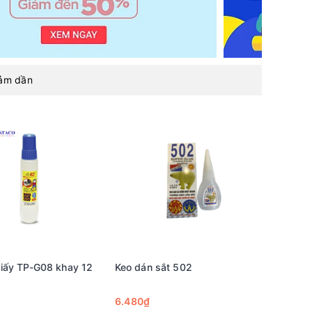
iảm dần
giấy TP-G08 khay 12
Keo dán sắt 502
6.480₫