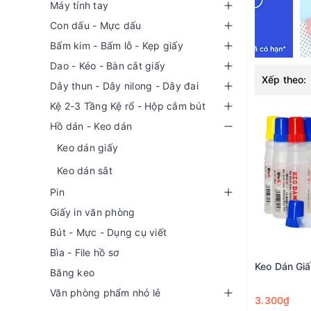
Máy tính tay
Con dấu - Mực dấu
Bấm kim - Bấm lỗ - Kẹp giấy
Dao - Kéo - Bàn cắt giấy
Xếp theo:
Dây thun - Dây nilong - Dây đai
Kệ 2-3 Tầng Kệ rổ - Hộp cắm bút
Hồ dán - Keo dán
Keo dán giấy
Keo dán sắt
Pin
Giấy in văn phòng
Bút - Mực - Dụng cụ viết
Bìa - File hồ sơ
Keo Dán Gi
Băng keo
Văn phòng phẩm nhỏ lẻ
3.300₫