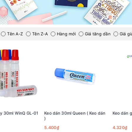
Tên A-Z
Tên Z-A
Hàng mới
Giá tăng dần
Giá g
ấy 30ml WinQ GL-01
Keo dán 30ml Queen ( Keo dán
Keo dán 
)
5.400₫
4.320₫