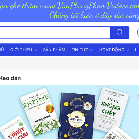
HỦ
GIỚI THIỆU
SẢN PHẨM
TIN TỨC
HOẠT ĐỘNG
L
 Keo dán