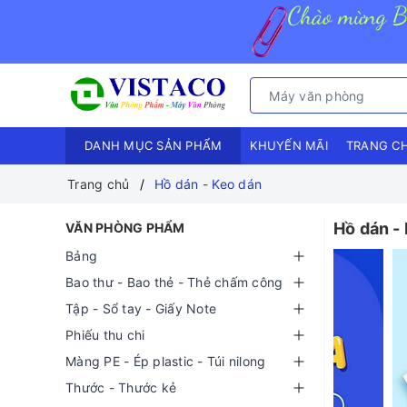
DANH MỤC SẢN PHẨM
KHUYẾN MÃI
TRANG C
Trang chủ
Hồ dán - Keo dán
Hồ dán -
VĂN PHÒNG PHẨM
Bảng
Bao thư - Bao thẻ - Thẻ chấm công
Tập - Sổ tay - Giấy Note
Phiếu thu chi
Màng PE - Ép plastic - Túi nilong
Thước - Thước kẻ