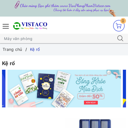
0
Trang chủ
Kệ rổ
Kệ rổ