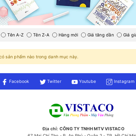
Tên A-Z
Tên Z-A
Hàng mới
Giá tăng dần
Giá g
có sản phẩm nào trong danh mục này.
Facebook
Twitter
Youtube
Instagram
Địa chỉ:
CÔNG TY TNHH MTV VISTACO
67 Mai Chí Tho - P. An Phú - Quận 2 - TP. Hồ Chí Mi