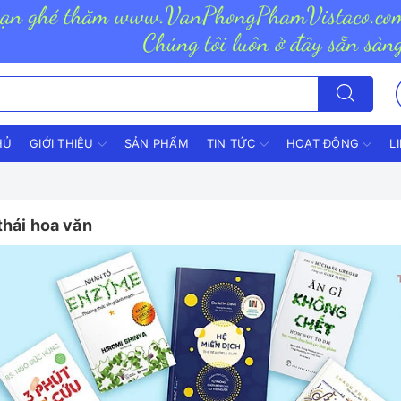
HỦ
GIỚI THIỆU
SẢN PHẨM
TIN TỨC
HOẠT ĐỘNG
L
thái hoa văn