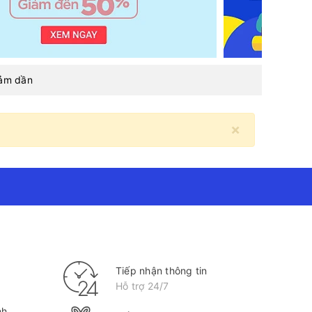
iảm dần
×
Tiếp nhận thông tin
Hỗ trợ 24/7
nh