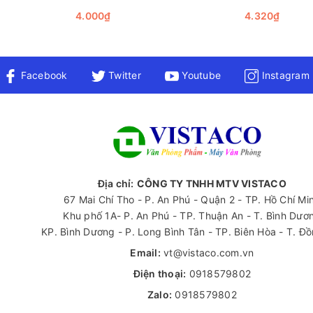
4.000₫
4.320₫
Facebook
Twitter
Youtube
Instagram
Địa chỉ:
CÔNG TY TNHH MTV VISTACO
p thông tin mà còn góp phần tăng cường hiệu suất làm việc nhờ tr
67 Mai Chí Tho - P. An Phú - Quận 2 - TP. Hồ Chí Mi
ên nghiệp của người sử dụng trong môi trường làm việc.
Khu phố 1A- P. An Phú - TP. Thuận An - T. Bình Dươ
KP. Bình Dương - P. Long Bình Tân - TP. Biên Hòa - T. Đ
 điểm nổi bật, từ công nghệ sản xuất tiên tiến đến thiết kế thông 
Email:
vt@vistaco.com.vn
ác biệt trong việc viết hàng ngày của mình. Hãy để từng nét chữ 
Điện thoại:
0918579802
 hiểu thêm về các loại văn phòng phẩm khác, hãy liên hệ ngay v
Zalo:
0918579802