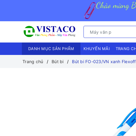
DANH MỤC SẢN PHẨM
KHUYẾN MÃI
TRANG C
Trang chủ
Bút bi
Bút bi FO-023/VN xanh Flexoff