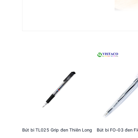
Công nghệ sản xuất tiên tiến
Bút bi FO-023 được sản xuất theo công nghệ tiên tiến,
trước khi đến tay người tiêu dùng. Điều này không c
của bút bi FO-023 chính là trải nghiệm viết tuyệt vời 
trở nên dễ dàng hơn bao giờ hết.
Thiết kế thông minh và tiện dụng
Thiết kế của bút bi FO-023 rất thông minh, với dạng
0.7mm tạo ra nét viết sắc nét với màu mực đậm, tươi 
hay kẹt khi sử dụng, đồng thời thiết kế chắc chắn gi
Cách sử dụng hiệu quả
Để sử dụng hiệu quả bút bi FO-023, người dùng cần l
nghẽn. Bên cạnh đó, việc bảo quản đúng cách cũng rất
Bút bi TL025 Grip đen Thiên Long
Bút bi FO-03 đen Fl