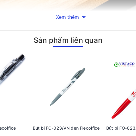
Xem thêm
 đảm bảo chất lượng và độ bền vượt trội. Với quy trình sản xuất h
hỉ giúp tăng cường độ bền mà còn đảm bảo rằng mỗi nét viết đều 
Sản phẩm liên quan
mà nó mang lại. Nét viết trơn tru, êm ái, cùng với mực ra đều và l
 bút bi bấm tiện lợi. Nút bấm và lò xo nhạy bén cho phép người d
sáng, giúp các văn bản trở nên nổi bật hơn. Đặc biệt, độ bền củ
úp người dùng dễ dàng cầm nắm, tạo cảm giác thoải mái khi viết.
ưu ý một số điểm quan trọng. Sau khi sử dụng xong, hãy nhớ bấm 
 quan trọng; hãy giữ bút ở nơi khô ráo và thoáng mát để duy trì 
exoffice
Bút bi FO-023/VN đen Flexoffice
Bút bi FO-023