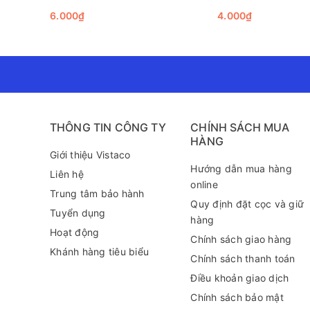
6.000₫
4.000₫
THÔNG TIN CÔNG TY
CHÍNH SÁCH MUA
HÀNG
Giới thiệu Vistaco
Hướng dẫn mua hàng
Hiệu suất và phong cách
Liên hệ
online
Sử dụng bút bi FO-023 không chỉ đơn thuần là ghi ché
Trung tâm bảo hành
đẹp mắt của sản phẩm cũng thể hiện phong cách chuy
Quy định đặt cọc và giữ
Tuyển dụng
hàng
Kết luận
Hoạt động
Tóm lại, bút bi FO-023/VN Flexoffice sở hữu nhiều đặc
Chính sách giao hàng
Khánh hàng tiêu biểu
khích bạn trải nghiệm sản phẩm này để cảm nhận sự kh
Chính sách thanh toán
FO-023!
Điều khoản giao dịch
Để biết thêm thông tin về sản phẩm này cũng như tìm
Chính sách bảo mật
289 (zalo) để được tư vấn chi tiết hơn!