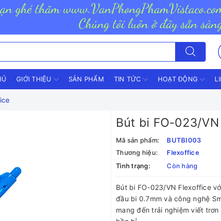
HỦ
GIỚI THIỆU
SẢN PHẨM
TIN TỨC
HOẠT ĐỘNG
L
ice
Bút bi FO-023/VN 
Mã sản phẩm:
BUTBI003
Thương hiệu:
Flexoffice
Tình trạng:
Còn hàng
Bút bi FO-023/VN Flexoffice với
đầu bi 0.7mm và công nghệ Sm
mang đến trải nghiệm viết trơn 