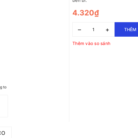
bền bỉ.
4.320₫
–
+
THÊM 
Thêm vào so sánh
g to
CO