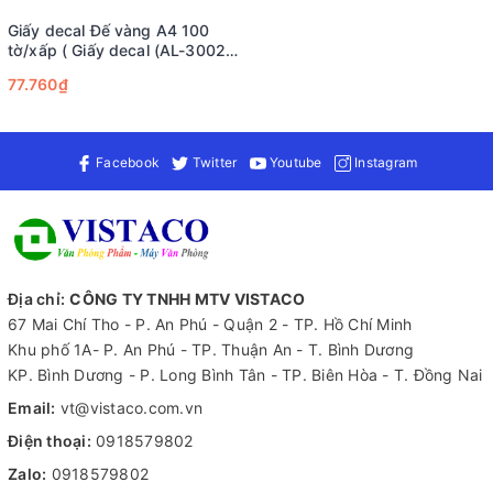
Giấy decal Đế vàng A4 100
tờ/xấp ( Giấy decal (AL-3002A
6.237m2/xấp) )
77.760₫
Facebook
Twitter
Youtube
Instagram
Địa chỉ:
CÔNG TY TNHH MTV VISTACO
67 Mai Chí Tho - P. An Phú - Quận 2 - TP. Hồ Chí Minh
Khu phố 1A- P. An Phú - TP. Thuận An - T. Bình Dương
KP. Bình Dương - P. Long Bình Tân - TP. Biên Hòa - T. Đồng Nai
Email:
vt@vistaco.com.vn
Điện thoại:
0918579802
Zalo:
0918579802