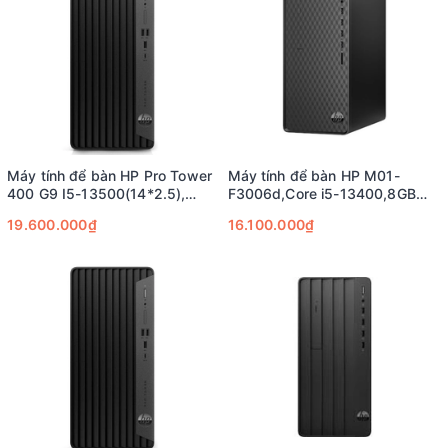
Máy tính để bàn HP Pro Tower
Máy tính để bàn HP M01-
400 G9 I5-13500(14*2.5),
F3006d,Core i5-13400,8GB
16GB, 512GSSD, WL, BT,
RAM,512GB SSD,Intel Graphics
19.600.000₫
16.100.000₫
Keyboard,Mouse, Win11SL,
01Year_BG8Q3AT;