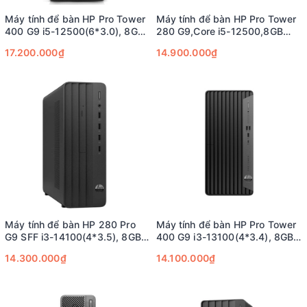
Máy tính để bàn HP Pro Tower
Máy tính để bàn HP Pro Tower
400 G9 i5-12500(6*3.0), 8GB
280 G9,Core i5-12500,8GB
RAM, 512GB SSD, Intel
RAM,512GB SSD,Intel
17.200.000₫
14.900.000₫
Graphics
Graphics,Wlan ac+BT,USB
Keyboard & Mouse,Win11 Home
64,01Year_AT4J6PT;
Máy tính để bàn HP 280 Pro
Máy tính để bàn HP Pro Tower
G9 SFF i3-14100(4*3.5), 8GB
400 G9 i3-13100(4*3.4), 8GB
DDR5,512GB SSD
DDR5,512GB SSD,Intel
14.300.000₫
14.100.000₫
Graphics