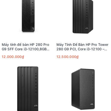
Máy tính để bàn HP 280 Pro
Máy Tính Để Bàn HP Pro Tower
G9 SFF Core i3-12100,8GB
280 G9 PCI, Core i3-12100 –
RAM,256GB SSD,Intel Graphics
Giải Pháp Hoàn Hảo Cho Mọi
12.000.000₫
12.500.000₫
Văn Phòng Hiện Đại