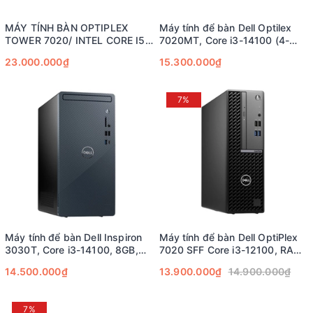
MÁY TÍNH BÀN OPTIPLEX
Máy tính để bàn Dell Optilex
TOWER 7020/ INTEL CORE I5/
7020MT, Core i3-14100 (4-
WIN 11 PRO/ 16 GB DDR5/
Core, 12M Cache, 3.4GHz to
23.000.000₫
15.300.000₫
512GB SSD
4.7Ghz), 1 x 8GB DDR5, SSD
512GB M2 NVMe
7%
Máy tính để bàn Dell Inspiron
Máy tính để bàn Dell OptiPlex
3030T, Core i3-14100, 8GB,
7020 SFF Core i3-12100, RAM
512GB SSD
8GB, SSD 512GB
14.500.000₫
13.900.000₫
14.900.000₫
7%