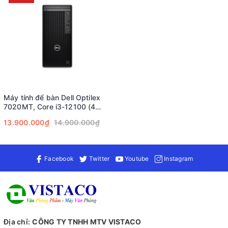
Máy tính để bàn Dell Optilex
7020MT, Core i3-12100 (4
Cores/12MB/8T/up to
13.900.000₫
14.900.000₫
4.3GHz/60W), 1 x 8GB DDR5,
SSD 512GB M2 NVMe
Facebook
Twitter
Youtube
Instagram
Địa chỉ:
CÔNG TY TNHH MTV VISTACO