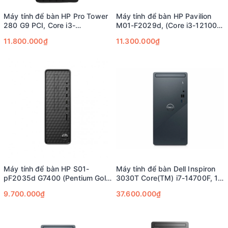
Máy tính để bàn HP Pro Tower
Máy tính để bàn HP Pavilion
280 G9 PCI, Core i3-
M01-F2029d, (Core i3-12100,
12100,8GB RAM,256GB
8GB RAM, 256GB SSD, Intel
11.800.000₫
11.300.000₫
SSD,Intel Graphics,Wlan
Graphics)
ac+BT,Keyboard,Mouse,Win 11
Home
Máy tính để bàn HP S01-
Máy tính để bàn Dell Inspiron
pF2035d G7400 (Pentium Gold
3030T Core(TM) i7-14700F, 1 x
G7400 | 8GB | 256 GB | Intel
16Gb DDR5, SSD 1TB
9.700.000₫
37.600.000₫
UHD | Win 11 | Đen)