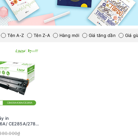
Tên A-Z
Tên Z-A
Hàng mới
Giá tăng dần
Giá g
y in
6A/ CE285A/278A,
n
380.000₫