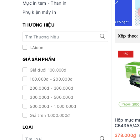
Mực in tem - Than in
Phụ kiện máy in
THƯƠNG HIỆU
Xếp theo:
i.Aicon
1%
GIÁ SẢN PHẨM
Giá dưới 100.000đ
100.000đ - 200.000đ
200.000đ - 300.000đ
300.000đ - 500.000đ
500.000đ - 1.000.000đ
Giá trên 1.000.000đ
Hộp mực má
CB435A/43
LOẠI
Hiệu i. Aico
378.000₫