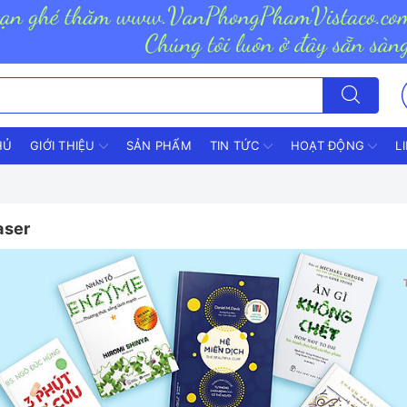
HỦ
GIỚI THIỆU
SẢN PHẨM
TIN TỨC
HOẠT ĐỘNG
L
aser