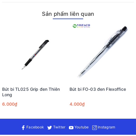
Bút bi TL-079 Thiên Long được thiết kế với phong cách hiện
đại, tạo ấn tượng ngay từ cái nhìn đầu tiên. Thân bút làm từ
Sản phẩm liên quan
nhựa trong suốt, cho phép người dùng dễ dàng quan sát mức
mực bên trong, kết hợp với phần giắt bút màu trắng đục, tạo
nên sự hài hòa và sang trọng. Cảm giác cầm bút rất thoải mái,
giúp người dùng có thể viết lâu mà không bị mỏi tay. Nét viết
của bút bi TL-079 rất thanh mảnh và sắc nét, mang lại trải
nghiệm viết êm ái và mượt mà.
Bút bi TL025 Grip đen Thiên
Bút bi FO-03 đen Flexoffice
Long
6.000₫
4.000₫
Facebook
Twitter
Youtube
Instagram
Một trong những đặc tính nổi bật của bút bi TL-079 chính là