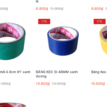
lá
.000₫
8.800₫
11.000₫
8.800₫
17%
17%
mili 4.8cm 9Y xanh
BĂNG KEO SI 48MM xanh
Băng Keo 
dương
2.000₫
10.800₫
13.000₫
10.800₫