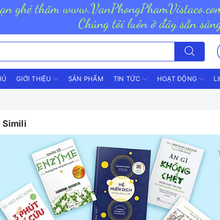
HỦ
GIỚI THIỆU
SẢN PHẨM
TIN TỨC
HOẠT ĐỘNG
L
Simili