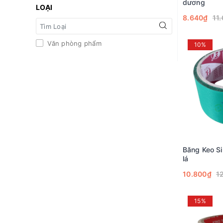
dương
LOẠI
8.640₫
11
Văn phòng phẩm
10%
Băng Keo Si
lá
10.800₫
1
15%