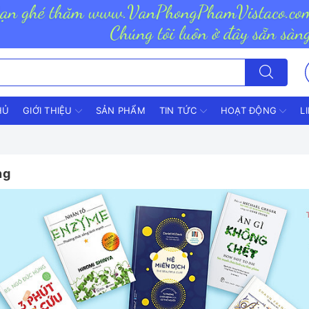
HỦ
GIỚI THIỆU
SẢN PHẨM
TIN TỨC
HOẠT ĐỘNG
L
ng