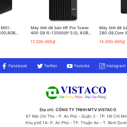
P M01-
Máy tính để bàn HP Pro Tower
Máy tính để b
 Tảng Thế Hệ Mới
400,8GB
400 G9 i5-12500(6*3.0), 8GB
280 G9,Core 
el Graphics
RAM, 512GB SSD, Intel Graphics
RAM,512GB SS
17.200.000₫
14.900.000₫
Graphics,Wla
Keyboard & M
c mạnh không thể xem thường
64,01Year_AT
Facebook
Twitter
Youtube
Instagram
l Core i3-13100
thế hệ thứ 13 (Raptor Lake). Tuy là dòng i3, nhưng
).
 độ Turbo cao hơn).
 đa nhiệm cơ bản và nâng cao, từ việc chạy song song nhiều ứng
PC i3-13100
tối ưu hóa chi phí và hiệu năng.
Địa chỉ:
CÔNG TY TNHH MTV VISTACO
67 Mai Chí Tho - P. An Phú - Quận 2 - TP. Hồ Chí Mi
Khu phố 1A- P. An Phú - TP. Thuận An - T. Bình Dươ