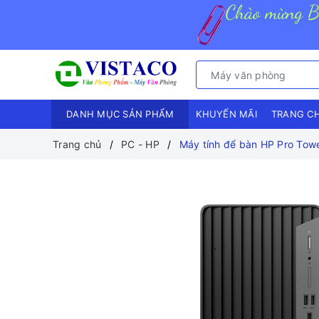
DANH MỤC SẢN PHẨM
KHUYẾN MÃI
TRANG C
Trang chủ
PC - HP
Máy tính để bàn HP Pro Tow