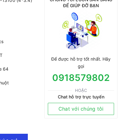
i3-13100 (4*3.4)
ĐỂ GIÚP ĐỠ BẠN
cs
BT
Để được hỗ trợ tốt nhất. Hãy
gọi
e 64
0918579802
huột
HOẶC
Chat hỗ trợ trực tuyến
Chat với chúng tôi