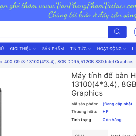
HỦ
GIỚI THIỆU
SẢN PHẨM
TIN TỨC
HOẠT ĐỘNG
L
er 400 G9 i3-13100(4*3.4), 8GB DDR5,512GB SSD,Intel Graphics
Máy tính để bàn H
13100(4*3.4), 8G
Graphics
Mã sản phẩm:
(Đang cập nhật...
Thương hiệu:
HP
Tình trạng:
Còn hàng