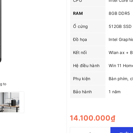
CPU
Intel Core 
RAM
8GB DDR5
Ổ cứng
512GB SSD
Đồ họa
Intel Graphi
Kết nối
Wlan ax + 
Hệ điều hành
Win 11 Hom
Phụ kiện
Bàn phím, c
g to
Bảo hành
1 năm
14.100.000₫