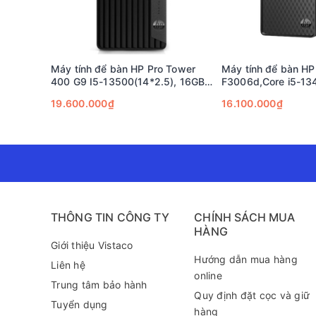
Máy tính để bàn HP Pro Tower
Máy tính để bàn H
I. Hiệu Năng Vượt Trội Từ Nền
400 G9 I5-13500(14*2.5), 16GB,
F3006d,Core i5-13
512GSSD, WL, BT,
RAM,512GB SSD,Int
19.600.000₫
16.100.000₫
Keyboard,Mouse, Win11SL,
01Year_BG8Q3AT;
1. Bộ Vi Xử Lý Intel Core i3-13100 – Sứ
Trái tim của
HP Pro Tower 400 G9
là bộ vi xử lý
Inte
đáng kinh ngạc:
Cấu hình:
4 Nhân (4 Cores) và 8 Luồng (8 Threads
THÔNG TIN CÔNG TY
CHÍNH SÁCH MUA
Tốc độ:
Xung nhịp cơ bản
3.4 GHz
(có thể tăng tốc
HÀNG
Giới thiệu Vistaco
Lợi ích:
Đảm bảo khả năng xử lý mượt mà các tác vụ
Hướng dẫn mua hàng
Fast), đến các công cụ quản lý dự án. Đây là chiếc
Liên hệ
online
Trung tâm bảo hành
Quy định đặt cọc và giữ
Tuyển dụng
hàng