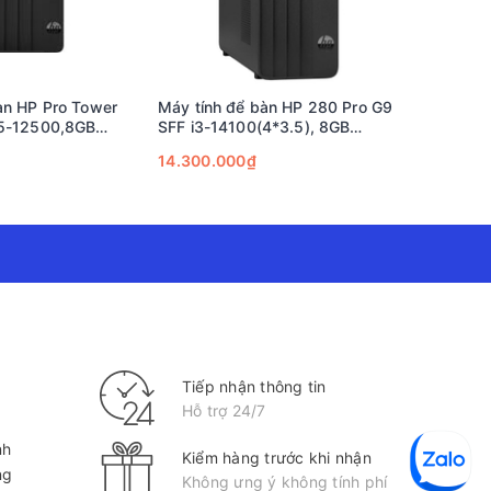
àn HP Pro Tower
Máy tính để bàn HP 280 Pro G9
Máy tính
i5-12500,8GB
SFF i3-14100(4*3.5), 8GB
SFF Core i3-12100,8GB
D,Intel
DDR5,512GB SSD
RAM,256G
14.300.000₫
12.000.
n ac+BT,USB
ouse,Win11 Home
4J6PT;
 với kiến trúc mới, chiếc CPU này mang lại hiệu suất
 dụng Microsoft Office, phần mềm kế toán (Misa,
Tiếp nhận thông tin
Hỗ trợ 24/7
nh
Kiểm hàng trước khi nhận
ng
Không ưng ý không tính phí