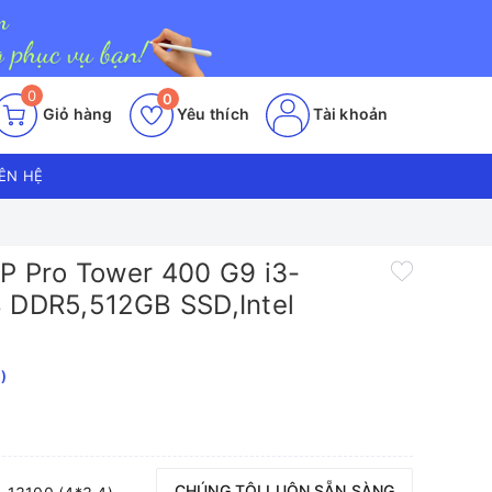
0
0
Giỏ hàng
Yêu thích
Tài khoản
IÊN HỆ
P Pro Tower 400 G9 i3-
B DDR5,512GB SSD,Intel
)
CHÚNG TÔI LUÔN SẴN SÀNG