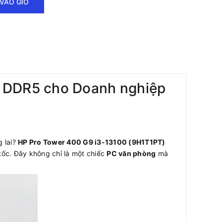
VÀO GIỎ
h DDR5 cho Doanh nghiệp
g lai?
HP Pro Tower 400 G9 i3-13100 (9H1T1PT)
tốc. Đây không chỉ là một chiếc
PC văn phòng
mà