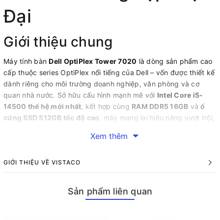
Đại
Giới thiệu chung
Máy tính bàn
Dell OptiPlex Tower 7020
là dòng sản phẩm cao
cấp thuộc series OptiPlex nổi tiếng của Dell – vốn được thiết kế
dành riêng cho môi trường doanh nghiệp, văn phòng và cơ
quan nhà nước. Sở hữu cấu hình mạnh mẽ với
Intel Core i5-
14500 thế hệ mới nhất
, kết hợp cùng
RAM DDR5 16GB
và
ổ
cứng SSD 512GB tốc độ cao
, máy mang lại hiệu năng vượt trội,
xử lý nhanh chóng mọi tác vụ công việc hằng ngày.
Xem thêm
Ngoài ra, với
Windows 11 Pro bản quyền
cùng thời gian bảo
hành chính hãng
3 năm
, Dell OptiPlex 7020 là sự lựa chọn hoàn
GIỚI THIỆU VỀ VISTACO
hảo cho những ai cần một thiết bị
ổn định – bền bỉ – an toàn
trong môi trường làm việc chuyên nghiệp.
Sản phẩm liên quan