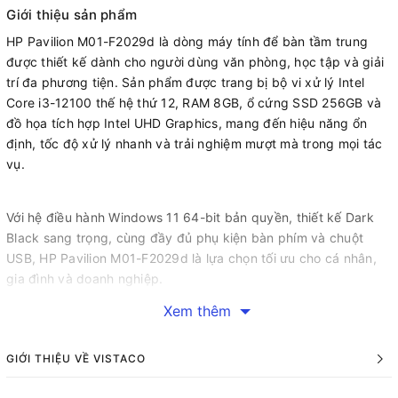
Giới thiệu sản phẩm
HP Pavilion M01-F2029d là dòng máy tính để bàn tầm trung
được thiết kế dành cho người dùng văn phòng, học tập và giải
trí đa phương tiện. Sản phẩm được trang bị bộ vi xử lý Intel
Core i3-12100 thế hệ thứ 12, RAM 8GB, ổ cứng SSD 256GB và
đồ họa tích hợp Intel UHD Graphics, mang đến hiệu năng ổn
định, tốc độ xử lý nhanh và trải nghiệm mượt mà trong mọi tác
vụ.
Với hệ điều hành Windows 11 64-bit bản quyền, thiết kế Dark
Black sang trọng, cùng đầy đủ phụ kiện bàn phím và chuột
USB, HP Pavilion M01-F2029d là lựa chọn tối ưu cho cá nhân,
gia đình và doanh nghiệp.
Xem thêm
GIỚI THIỆU VỀ VISTACO