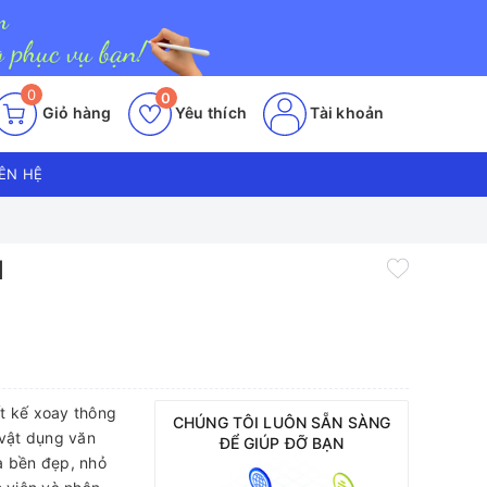
0
0
Giỏ hàng
Yêu thích
Tài khoản
IÊN HỆ
1
1
t kế xoay thông
CHÚNG TÔI LUÔN SẴN SÀNG
 vật dụng văn
ĐỂ GIÚP ĐỠ BẠN
a bền đẹp, nhỏ