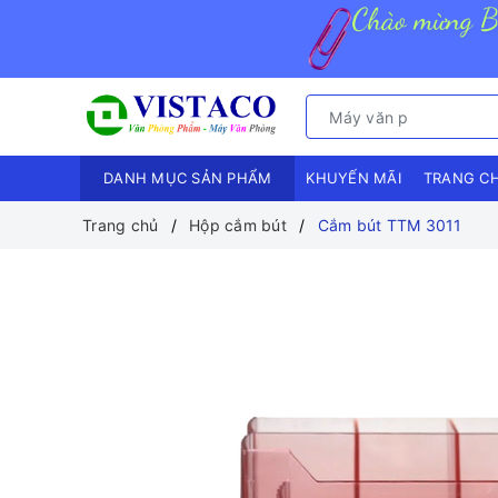
DANH MỤC SẢN PHẨM
KHUYẾN MÃI
TRANG C
Trang chủ
Hộp cắm bút
Cắm bút TTM 3011