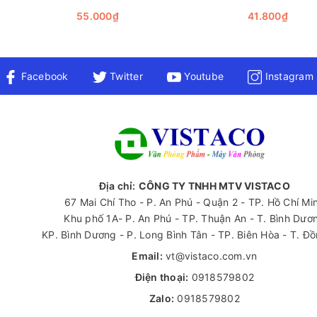
55.000₫
41.800₫
Facebook
Twitter
Youtube
Instagram
Địa chỉ:
CÔNG TY TNHH MTV VISTACO
67 Mai Chí Tho - P. An Phú - Quận 2 - TP. Hồ Chí Mi
Khu phố 1A- P. An Phú - TP. Thuận An - T. Bình Dươ
KP. Bình Dương - P. Long Bình Tân - TP. Biên Hòa - T. Đ
Email:
vt@vistaco.com.vn
Điện thoại:
0918579802
Zalo:
0918579802