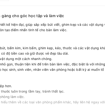
 gàng cho góc học tập và làm việc
hiết kế hiện đại, giúp sắp xếp bút viết, ghim kẹp và các vật dụn
n tạo điểm nhấn tinh tế cho bàn làm việc.
 bút, bấm kim, kim bấm, ghim kẹp, kéo, thước và các vật dụng kh
, có độ bền cao và giữ được vẻ đẹp lâu dài.
p vật dụng một cách nhanh chóng.
hỏ gọn, thuận tiện khi để trên bàn làm việc, đặc biệt là với nhữn
o học sinh, sinh viên, nhân viên văn phòng hoặc bất kỳ ai muốn t
iệp hơn.
hước luôn trong tầm tay, tránh thất lạc.
phòng làm việc.
 hiểu thêm về các loại văn phòng phẩm khác, hãy liên hệ ngay v