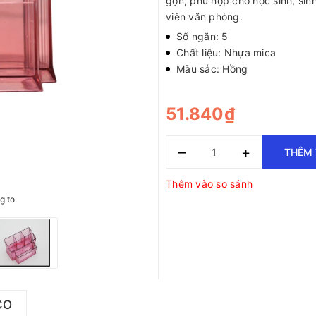
gọn, phù hợp cho học sinh, sin
viên văn phòng.
Số ngăn: 5
Chất liệu: Nhựa mica
Màu sắc: Hồng
51.840₫
–
+
THÊM 
Thêm vào so sánh
g to
CO