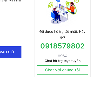
h viên và nhân
Để được hỗ trợ tốt nhất. Hãy
gọi
0918579802
VÀO GIỎ
HOẶC
Chat hỗ trợ trực tuyến
Chat với chúng tôi