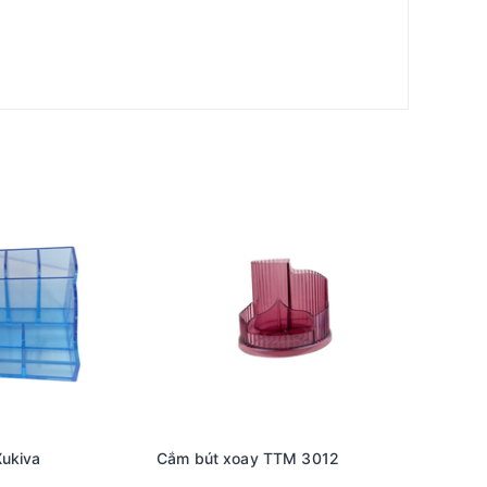
ukiva
Cắm bút xoay TTM 3012
Cắm bút 
Khay bút