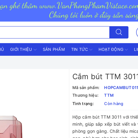
HỦ
GIỚI THIỆU
SẢN PHẨM
TIN TỨC
HOẠT ĐỘNG
L
Cắm bút TTM 301
Mã sản phẩm:
HOPCAMBUT01
Thương hiệu:
TTM
Tình trạng:
Còn hàng
Hộp cắm bút TTM 3011 với thiế
minh, giúp sắp xếp bút viết và
phòng gọn gàng. Chất liệu mic