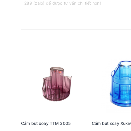
289 (zalo) để được tư vấn chi tiết hơn!
Cắm bút xoay TTM 3005
Cắm bút xoay Xukiv