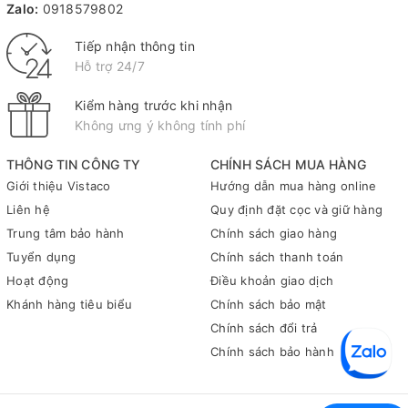
phong cách hơn. Sự hiện diện của nó trên bàn sẽ mang lại cảm
Zalo:
0918579802
hứng sáng tạo mỗi khi bạn bắt tay vào công việc hay học tập.
Tiếp nhận thông tin
Tóm lại, hộp cắm bút Xukiva 192 hội tụ đầy đủ những yếu tố
Hỗ trợ 24/7
cần thiết để trở thành một phần quan trọng trong bộ sưu tập
văn phòng phẩm của bạn: từ thiết kế hiện đại và đẹp mắt đến
Kiểm hàng trước khi nhận
chất liệu an toàn và tính năng tiện lợi. Nếu bạn đang tìm kiếm
Không ưng ý không tính phí
một giải pháp để nâng cao hiệu quả công việc cũng như cải
thiện không gian sống của mình thì hãy trải nghiệm ngay sản
THÔNG TIN CÔNG TY
CHÍNH SÁCH MUA HÀNG
phẩm này.
Giới thiệu Vistaco
Hướng dẫn mua hàng online
Để biết thêm thông tin chi tiết hoặc nhận tư vấn về sản phẩm
Liên hệ
Quy định đặt cọc và giữ hàng
hộp cắm bút Xukiva 192 cũng như các loại văn phòng phẩm
Trung tâm bảo hành
Chính sách giao hàng
khác, hãy liên hệ ngay với Vistaco - Văn phòng phẩm Bình
Tuyển dụng
Chính sách thanh toán
Dương qua số điện thoại 0911 548 289 (Zalo). Chúng tôi luôn
Hoạt động
Điều khoản giao dịch
sẵn sàng hỗ trợ bạn!
Khánh hàng tiêu biểu
Chính sách bảo mật
Chính sách đổi trả
Chính sách bảo hành