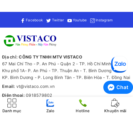
Facebook
Twitter
Youtube
Instagram
Địa chỉ:
CÔNG TY TNHH MTV VISTACO
67 Mai Chí Tho - P. An Phú - Quận 2 - TP. Hồ Chí Minh
Khu phố 1A- P. An Phú - TP. Thuận An - T. Bình Dương
KP. Bình Dương - P. Long Bình Tân - TP. Biên Hòa - T. Đồng Nai
Email:
vt@vistaco.com.vn
Chat
Điện thoại:
0918579802
Zalo:
0918579802
Danh mục
Zalo
Hotline
Khuyến mãi
Tiếp nhận thông tin
Hỗ trợ 24/7