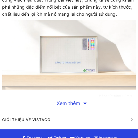
phá những đặc điểm nổi bật của sản phẩm này, từ kích thước,
chất liệu đến lợi ích mà nó mang lại cho người sử dụng.
Bảng từ trắng 1.2m x
Xem thêm
1.4m
GIỚI THIỆU VỀ VISTACO
Đầu tiên, hãy cùng tìm hiểu về kích thước và đặc điểm kỹ thuật
của bảng từ trắng 1.2m x 1.4m. Sản phẩm có kích thước cụ thể
là rộng 1400mm và cao 1200mm, với độ dày khoảng 30mm
Facebook
Twitter
Youtube
Instagram