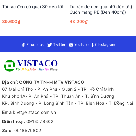
Túi rác đen có quai 30 dẻo tốt
Túi rác đen có quai 40 dẻo tốt(
Ngoài ra, việc sử dụng túi đựng rác tự hủy sinh học Bảo Tiên
Cuộn màng PE (Đen 40cm))
còn mang lại lợi ích lớn cho môi trường. Sản phẩm này giúp
ngăn ngừa ô nhiễm môi trường xung quanh bằng cách giảm
39.600₫
43.200₫
thiểu lượng nhựa thải ra ngoài tự nhiên. Khi sử dụng túi tự hủy
sinh học, bạn đang góp phần bảo vệ bầu không khí chung và
tạo ra một môi trường xanh, sạch đẹp cho thế hệ tương lai.
Facebook
Twitter
Youtube
Instagram
Địa chỉ:
CÔNG TY TNHH MTV VISTACO
67 Mai Chí Tho - P. An Phú - Quận 2 - TP. Hồ Chí Minh
Khu phố 1A- P. An Phú - TP. Thuận An - T. Bình Dương
KP. Bình Dương - P. Long Bình Tân - TP. Biên Hòa - T. Đồng Nai
Email:
vt@vistaco.com.vn
Điện thoại:
0918579802
Túi đựng rác màu cuộn trung Bảo Tiên cũng rất đa dạng trong
ứng dụng. Bạn có thể sử dụng sản phẩm này tại gia đình để thu
Zalo:
0918579802