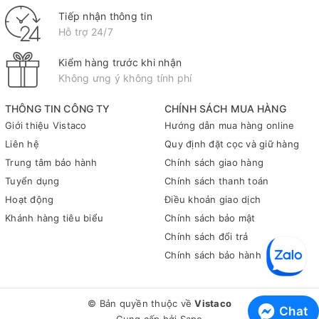
gom rác thải hàng ngày, tại cửa hàng để xử lý bao bì sản phẩm
Tiếp nhận thông tin
hoặc tại nhà xưởng để quản lý các loại phế liệu khác nhau. Tính
Hỗ trợ 24/7
linh hoạt của sản phẩm khiến nó trở thành lựa chọn hoàn hảo
cho mọi nhu cầu.
Kiểm hàng trước khi nhận
Để tối ưu hóa lợi ích của sản phẩm, bạn cần lưu ý cách sử dụng
Không ưng ý không tính phí
hiệu quả. Hãy chắc chắn rằng bạn không nhồi nhét quá nhiều
đồ vào một chiếc túi vì điều này có thể làm giảm độ bền của nó.
THÔNG TIN CÔNG TY
CHÍNH SÁCH MUA HÀNG
Ngoài ra, khi bảo quản túi đựng rác màu cuộn trung Bảo Tiên,
Giới thiệu Vistaco
Hướng dẫn mua hàng online
hãy giữ chúng ở nơi khô ráo và thoáng mát để duy trì chất
Liên hệ
Quy định đặt cọc và giữ hàng
lượng và độ bền lâu dài.
Trung tâm bảo hành
Chính sách giao hàng
Tóm lại, túi đựng rác màu cuộn trung Bảo Tiên là một sản phẩm
Tuyển dụng
Chính sách thanh toán
đáng tin cậy với nhiều tính năng nổi bật và lợi ích thiết thực cho
Hoạt động
Điều khoản giao dịch
cả người tiêu dùng lẫn môi trường. Việc lựa chọn sản phẩm này
Khánh hàng tiêu biểu
Chính sách bảo mật
không chỉ giúp bạn quản lý tốt hơn các loại rác thải mà còn góp
Chính sách đổi trả
phần vào công cuộc bảo vệ môi trường sống xung quanh
Chính sách bảo hành
chúng ta.
Để biết thêm thông tin về sản phẩm này cũng như tìm hiểu
thêm về các loại văn phòng phẩm khác, hãy liên hệ ngay với
© Bản quyền thuộc về
Vistaco
Vistaco - Văn phòng phẩm Bình Dương: 0911 548 289 (zalo) để
Chat