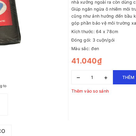
nhà xưởng ngoài ra còn dùng c
Giúp ngăn ngừa ô nhiễm môi t
cũng như ảnh hưởng đến bầu k
góp phần bảo vệ môi trường xa
Kích thước: 64 x 78cm
Đóng gói: 3 cuộn/gói
Màu sắc: đen
41.040₫
–
+
THÊM 
g to
Thêm vào so sánh
CO