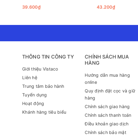
chúng ta. Với những đặc điểm nổi bật như chất liệu a
39.600₫
43.200₫
lựa chọn để góp phần vào nỗ lực chung nhằm bảo vệ 
Nếu bạn đang tìm kiếm một giải pháp hiệu quả cho vấ
Đại Bảo Tiên – một bước đi nhỏ nhưng ý nghĩa lớn lao 
Để biết thêm thông tin về sản phẩm này cũng như tìm
289 (zalo) để được tư vấn chi tiết hơn!
THÔNG TIN CÔNG TY
CHÍNH SÁCH MUA
HÀNG
Giới thiệu Vistaco
Hướng dẫn mua hàng
Liên hệ
online
Trung tâm bảo hành
Quy định đặt cọc và giữ
Tuyển dụng
hàng
Hoạt động
Chính sách giao hàng
Khánh hàng tiêu biểu
Chính sách thanh toán
Điều khoản giao dịch
Chính sách bảo mật