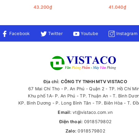
n toàn và tính năng tự hủy sinh học cùng nhiều lợi ích thiết thực
43.200₫
41.040₫
hành tinh.
n đề xử lý rác thải trong gia đình hoặc doanh nghiệp của mình, h
trong hành trình hướng tới sự phát triển bền vững.
Facebook
Twitter
Youtube
Instagram
 hiểu thêm về các loại văn phòng phẩm khác, hãy liên hệ ngay v
Địa chỉ:
CÔNG TY TNHH MTV VISTACO
67 Mai Chí Tho - P. An Phú - Quận 2 - TP. Hồ Chí Mi
Khu phố 1A- P. An Phú - TP. Thuận An - T. Bình Dươ
KP. Bình Dương - P. Long Bình Tân - TP. Biên Hòa - T. Đ
Email:
vt@vistaco.com.vn
Điện thoại:
0918579802
Zalo:
0918579802