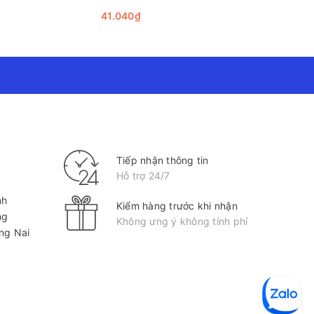
 khác, sản phẩm này xứng đáng được người tiêu dùng
41.040₫
41.040₫
ãy cân nhắc đến việc lựa chọn túi đựng rác cuộn đen
ới Vistaco - Văn phòng phẩm Bình Dương: 0911 548
Tiếp nhận thông tin
Hỗ trợ 24/7
nh
Kiểm hàng trước khi nhận
ng
Không ưng ý không tính phí
ồng Nai