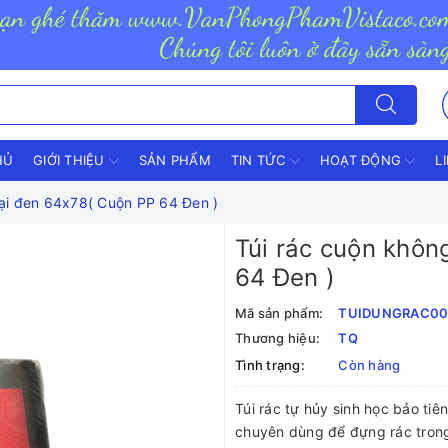
HỦ
GIỚI THIỆU
SẢN PHẨM
TIN TỨC
HOẠT ĐỘNG
L
đại đen 64x78( Cuộn PP 64 Đen )
Túi rác cuộn khôn
64 Đen )
Mã sản phẩm:
TUIDUNGRAC00
Thương hiệu:
TQ
Tình trạng:
Còn hàng
Túi rác tự hủy sinh học bảo tiên
chuyên dùng để đựng rác trong