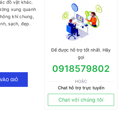
ác đồ vật khác.
rường xung quanh
hông khí chung,
nh, sạch, đẹp.
Để được hỗ trợ tốt nhất. Hãy
gọi
0918579802
VÀO GIỎ
HOẶC
Chat hỗ trợ trực tuyến
Chat với chúng tôi