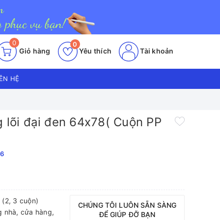
0
0
Giỏ hàng
Yêu thích
Tài khoản
IÊN HỆ
g lõi đại đen 64x78( Cuộn PP
6
 (2, 3 cuộn)
CHÚNG TÔI LUÔN SẴN SÀNG
 nhà, cửa hàng,
ĐỂ GIÚP ĐỠ BẠN