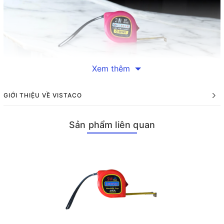
Xem thêm
GIỚI THIỆU VỀ VISTACO
Đặc điểm nổi bật của thước kéo Gstar 3 mét
Thiết kế thông minh
Sản phẩm liên quan
Thước kéo Gstar 3 mét được thiết kế với tính năng bật ra và
cuộn lại tự động, giúp người dùng tiết kiệm thời gian và công
sức trong quá trình đo đạc. Vạch đo trên thước có khoảng cách
1 mm, tạo điều kiện thuận lợi để người dùng dễ dàng đọc kết
quả một cách chính xác. Điều này đặc biệt quan trọng trong
các công việc yêu cầu độ chính xác cao.
Chất liệu bền bỉ
Sản phẩm được chế tạo từ hợp kim sắt ít co giãn và không gỉ,