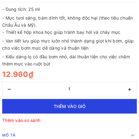
- Dung tích: 25 ml
- Mực tươi sáng, bám dính tốt, không độc hại (theo tiêu chuẩn
Châu Âu và Mỹ).
- Thiết kế hộp khoa học giúp tránh bay hơi và chảy mực
- Van tiết lưu giúp mực luôn nhỏ thành dạng giọt khi bơm, giúp
cho việc bơm mực dễ dàng và thuận tiện
- Kiểu dáng lọ có đầu bơm nhỏ, dài thuận tiện cho việc châm
thêm mực vào ruột bút
12.960₫
–
+
THÊM VÀO GIỎ
Thêm vào so sánh
MÔ TẢ