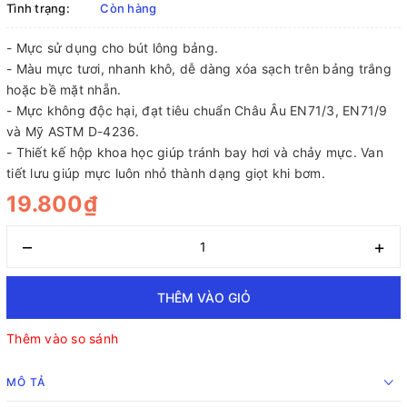
Tình trạng:
Còn hàng
- Mực sử dụng cho bút lông bảng.
- Màu mực tươi, nhanh khô, dễ dàng xóa sạch trên bảng trắng
hoặc bề mặt nhẵn.
- Mực không độc hại, đạt tiêu chuẩn Châu Âu EN71/3, EN71/9
và Mỹ ASTM D-4236.
- Thiết kế hộp khoa học giúp tránh bay hơi và chảy mực. Van
tiết lưu giúp mực luôn nhỏ thành dạng giọt khi bơm.
19.800₫
–
+
THÊM VÀO GIỎ
Thêm vào so sánh
MÔ TẢ