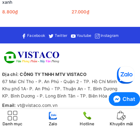
xanh
8.800₫
27.000₫
Facebook
Twitter
Youtube
Instagram
Địa chỉ:
CÔNG TY TNHH MTV VISTACO
67 Mai Chí Tho - P. An Phú - Quận 2 - TP. Hồ Chí Minh
Khu phố 1A- P. An Phú - TP. Thuận An - T. Bình Dương
KP. Bình Dương - P. Long Bình Tân - TP. Biên Hòa - T. Đồng Nai
Chat
Email:
vt@vistaco.com.vn
Điện thoại:
0918579802
Danh mục
Zalo
Hotline
Khuyến mãi
Zalo:
0918579802
Tiếp nhận thông tin