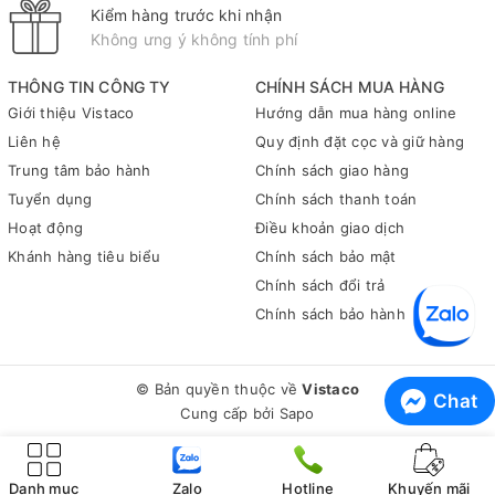
Kiểm hàng trước khi nhận
sét.
Không ưng ý không tính phí
Tóm lại, kẹp giấy đầu tròn C32 không chỉ là một sản phẩm văn
phòng phẩm đơn thuần mà còn là một trợ thủ đắc lực giúp nâng
THÔNG TIN CÔNG TY
CHÍNH SÁCH MUA HÀNG
cao hiệu quả công việc và học tập của bạn. Với những đặc
Giới thiệu Vistaco
Hướng dẫn mua hàng online
điểm nổi bật cùng nhiều lợi ích thiết thực mà nó mang lại, chúng
Liên hệ
Quy định đặt cọc và giữ hàng
tôi khuyến khích bạn nên trải nghiệm ngay sản phẩm này để
Trung tâm bảo hành
Chính sách giao hàng
cảm nhận sự khác biệt.
Tuyển dụng
Chính sách thanh toán
Để biết thêm thông tin về sản phẩm này cũng như tìm hiểu
Hoạt động
Điều khoản giao dịch
thêm về các loại văn phòng phẩm khác, hãy liên hệ ngay với
Khánh hàng tiêu biểu
Chính sách bảo mật
Vistaco - Văn phòng phẩm Bình Dương: 0911 548 289 (zalo) để
Chính sách đổi trả
được tư vấn chi tiết hơn!
Chính sách bảo hành
© Bản quyền thuộc về
Vistaco
Chat
Cung cấp bởi
Sapo
Danh mục
Zalo
Hotline
Khuyến mãi