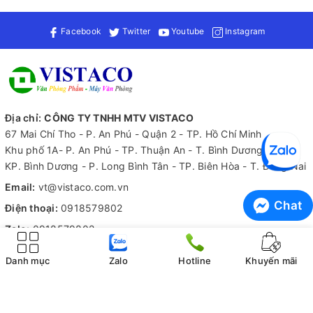
Facebook
Twitter
Youtube
Instagram
Địa chỉ:
CÔNG TY TNHH MTV VISTACO
67 Mai Chí Tho - P. An Phú - Quận 2 - TP. Hồ Chí Minh
Khu phố 1A- P. An Phú - TP. Thuận An - T. Bình Dương
KP. Bình Dương - P. Long Bình Tân - TP. Biên Hòa - T. Đồng Nai
Email:
vt@vistaco.com.vn
Chat
Điện thoại:
0918579802
Zalo:
0918579802
Tiếp nhận thông tin
Danh mục
Zalo
Hotline
Khuyến mãi
Hỗ trợ 24/7
Kiểm hàng trước khi nhận