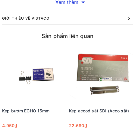
Xem thêm
Sử dụng bìa accor (bìa nhựa hoặc bìa giấy) để kẹp hai đầu.
Gắn kẹp Acco nhựa UNC vào vị trí cố định để giữ chặt tài
liệu.
GIỚI THIỆU VỀ VISTACO
Kiểm tra lại độ chắc chắn và sắp xếp gọn gàng.
Ứng dụng của kẹp Acco nhựa UNC
Sản phẩm liên quan
Đóng tập tài liệu tại văn phòng, trường học, cơ quan hành
chính.
Giúp sắp xếp giấy tờ gọn gàng, tránh thất lạc.
Thích hợp cho học sinh, sinh viên, nhân viên văn phòng.
Kẹp bướm ECHO 15mm
Kẹp accod sắt SDI (Acco sắt)
4.950₫
22.680₫