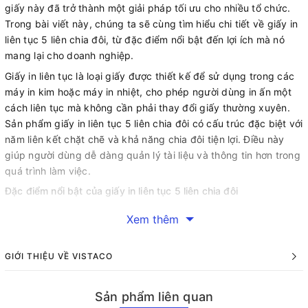
giấy này đã trở thành một giải pháp tối ưu cho nhiều tổ chức.
Trong bài viết này, chúng ta sẽ cùng tìm hiểu chi tiết về giấy in
liên tục 5 liên chia đôi, từ đặc điểm nổi bật đến lợi ích mà nó
mang lại cho doanh nghiệp.
Giấy in liên tục là loại giấy được thiết kế để sử dụng trong các
máy in kim hoặc máy in nhiệt, cho phép người dùng in ấn một
cách liên tục mà không cần phải thay đổi giấy thường xuyên.
Sản phẩm giấy in liên tục 5 liên chia đôi có cấu trúc đặc biệt với
năm liên kết chặt chẽ và khả năng chia đôi tiện lợi. Điều này
giúp người dùng dễ dàng quản lý tài liệu và thông tin hơn trong
quá trình làm việc.
Đặc điểm nổi bật của giấy in liên tục 5 liên chia đôi
Cấu trúc và thiết kế:
Xem thêm
Giấy in liên tục 5 liên chia đôi được thiết kế với năm tờ giấy nối
liền nhau, mỗi tờ có thể được tách ra một cách dễ dàng. Việc
GIỚI THIỆU VỀ VISTACO
chia đôi này không chỉ giúp tiết kiệm diện tích lưu trữ mà còn
tạo điều kiện thuận lợi cho việc phân phối tài liệu giữa các bộ
phận khác nhau trong doanh nghiệp. Nhờ vào cấu trúc này,
Sản phẩm liên quan
người dùng có thể nhanh chóng tạo ra nhiều bản sao của cùng