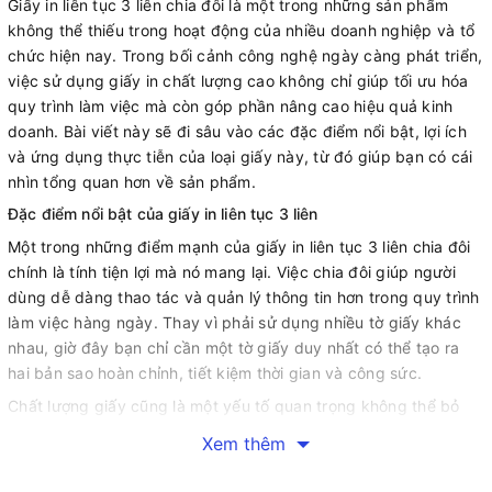
Giấy in liên tục 3 liên chia đôi là một trong những sản phẩm
không thể thiếu trong hoạt động của nhiều doanh nghiệp và tổ
chức hiện nay. Trong bối cảnh công nghệ ngày càng phát triển,
việc sử dụng giấy in chất lượng cao không chỉ giúp tối ưu hóa
quy trình làm việc mà còn góp phần nâng cao hiệu quả kinh
doanh. Bài viết này sẽ đi sâu vào các đặc điểm nổi bật, lợi ích
và ứng dụng thực tiễn của loại giấy này, từ đó giúp bạn có cái
nhìn tổng quan hơn về sản phẩm.
Đặc điểm nổi bật của giấy in liên tục 3 liên
Một trong những điểm mạnh của giấy in liên tục 3 liên chia đôi
chính là tính tiện lợi mà nó mang lại. Việc chia đôi giúp người
dùng dễ dàng thao tác và quản lý thông tin hơn trong quy trình
làm việc hàng ngày. Thay vì phải sử dụng nhiều tờ giấy khác
nhau, giờ đây bạn chỉ cần một tờ giấy duy nhất có thể tạo ra
hai bản sao hoàn chỉnh, tiết kiệm thời gian và công sức.
Chất lượng giấy cũng là một yếu tố quan trọng không thể bỏ
qua. Giấy carbonless liên tục đục lỗ với bề mặt láng mịn không
Xem thêm
chỉ đảm bảo độ sắc nét của bản in mà còn hạn chế bụi giấy, từ
đó bảo vệ thiết bị máy in khỏi những hư hỏng không đáng có.