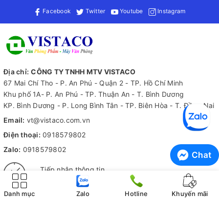
và dễ dàng nhận diện.
Facebook
Twitter
Youtube
Instagram
Kiểu dáng hiện đại nhưng đơn giản của bút dạ quang PO-
HL500 cũng là một yếu tố thu hút người tiêu dùng. Sản phẩm
này phù hợp với nhiều độ tuổi và phong cách khác nhau, từ học
sinh, sinh viên đến nhân viên văn phòng. Kiểu dáng thanh lịch
kết hợp với màu sắc bắt mắt tạo nên một sản phẩm vừa đẹp
Địa chỉ:
CÔNG TY TNHH MTV VISTACO
vừa tiện lợi. Việc sở hữu một chiếc bút vừa thời trang lại có tính
67 Mai Chí Tho - P. An Phú - Quận 2 - TP. Hồ Chí Minh
năng vượt trội sẽ khiến bạn tự tin hơn khi sử dụng trong các
Khu phố 1A- P. An Phú - TP. Thuận An - T. Bình Dương
buổi họp hay lớp học.
KP. Bình Dương - P. Long Bình Tân - TP. Biên Hòa - T. Đồng Nai
Email:
vt@vistaco.com.vn
Điện thoại:
0918579802
Zalo:
0918579802
Chat
Tiếp nhận thông tin
Hỗ trợ 24/7
Danh mục
Zalo
Hotline
Khuyến mãi
Kiểm hàng trước khi nhận
Không ưng ý không tính phí