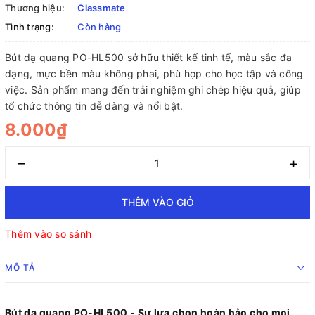
Thương hiệu:
Classmate
Tình trạng:
Còn hàng
Bút dạ quang PO-HL500 sở hữu thiết kế tinh tế, màu sắc đa
dạng, mực bền màu không phai, phù hợp cho học tập và công
việc. Sản phẩm mang đến trải nghiệm ghi chép hiệu quả, giúp
tổ chức thông tin dễ dàng và nổi bật.
8.000₫
–
+
THÊM VÀO GIỎ
Thêm vào so sánh
MÔ TẢ
Bút dạ quang PO-HL500 - Sự lựa chọn hoàn hảo cho mọi