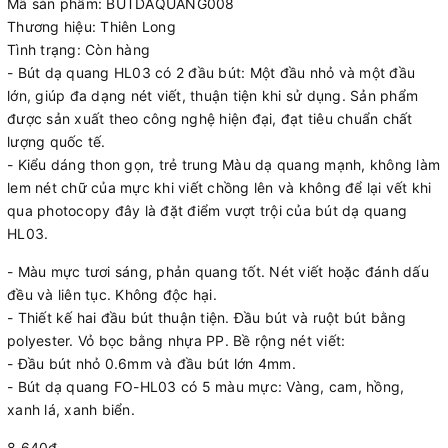
Mã sản phẩm:
BUTDAQUANG008
Thương hiệu:
Thiên Long
Tình trạng:
Còn hàng
- Bút dạ quang HL03 có 2 đầu bút: Một đầu nhỏ và một đầu
lớn, giúp đa dạng nét viết, thuận tiện khi sử dụng. Sản phẩm
được sản xuất theo công nghệ hiện đại, đạt tiêu chuẩn chất
lượng quốc tế.
- Kiểu dáng thon gọn, trẻ trung Màu dạ quang mạnh, không làm
lem nét chữ của mực khi viết chồng lên và không để lại vết khi
qua photocopy đây là đặt điểm vượt trội của bút dạ quang
HL03.
- Màu mực tươi sáng, phản quang tốt. Nét viết hoặc đánh dấu
đều và liên tục. Không độc hại.
- Thiết kế hai đầu bút thuận tiện. Đầu bút và ruột bút bằng
polyester. Vỏ bọc bằng nhựa PP. Bề rộng nét viết:
- Đầu bút nhỏ 0.6mm và đầu bút lớn 4mm.
- Bút dạ quang FO-HL03 có 5 màu mực: Vàng, cam, hồng,
xanh lá, xanh biển.
8.640₫