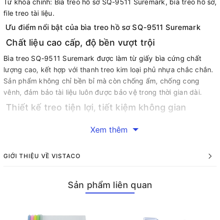
Từ khóa chính: Bìa treo hồ sơ SQ-9511 Suremark, bìa treo hồ sơ,
file treo tài liệu.
Ưu điểm nổi bật của bìa treo hồ sơ SQ-9511 Suremark
Chất liệu cao cấp, độ bền vượt trội
Bìa treo SQ-9511 Suremark được làm từ giấy bìa cứng chất
lượng cao, kết hợp với thanh treo kim loại phủ nhựa chắc chắn.
Sản phẩm không chỉ bền bỉ mà còn chống ẩm, chống cong
vênh, đảm bảo tài liệu luôn được bảo vệ trong thời gian dài.
Thiết kế treo tiện lợi, tiết kiệm không gian
Với hai móc treo ở đầu thanh nhựa, bìa treo hồ sơ SQ-9511
Xem thêm
Suremark dễ dàng treo trong tủ hồ sơ hoặc kệ lưu trữ. Thiết kế
này giúp tiết kiệm không gian văn phòng, đồng thời cho phép
GIỚI THIỆU VỀ VISTACO
truy cập tài liệu nhanh chóng và dễ dàng.
Đa dạng màu sắc, dễ phân loại
Sản phẩm liên quan
Bìa treo Suremark SQ-9511 có nhiều màu sắc như xanh dương,
xanh lá, đỏ, cam, vàng, giúp bạn dễ dàng phân loại hồ sơ theo
danh mục, dự án hoặc mức độ ưu tiên. Điều này đặc biệt hữu