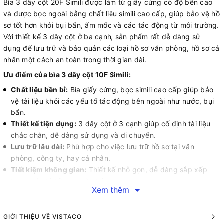
Bìa 3 dây cột 20F Simili được làm từ giấy cứng có độ bền cao
và được bọc ngoài bằng chất liệu simili cao cấp, giúp bảo vệ hồ
sơ tốt hơn khỏi bụi bẩn, ẩm mốc và các tác động từ môi trường.
Với thiết kế 3 dây cột ở ba cạnh, sản phẩm rất dễ dàng sử
dụng để lưu trữ và bảo quản các loại hồ sơ văn phòng, hồ sơ cá
nhân một cách an toàn trong thời gian dài.
Ưu điểm của bìa 3 dây cột 10F Simili:
Chất liệu bền bỉ:
Bìa giấy cứng, bọc simili cao cấp giúp bảo
vệ tài liệu khỏi các yếu tố tác động bên ngoài như nước, bụi
bẩn.
Thiết kế tiện dụng:
3 dây cột ở 3 cạnh giúp cố định tài liệu
chắc chắn, dễ dàng sử dụng và di chuyển.
Lưu trữ lâu dài:
Phù hợp cho việc lưu trữ hồ sơ tại văn
phòng, công ty, hay cá nhân.
Tiết kiệm không gian:
Thiết kế nhỏ gọn, dễ dàng sắp xếp
trong các tủ hồ sơ, ngăn kéo.
Xem thêm
Cách sử dụng:
Mở bìa và sắp xếp tài liệu vào bên trong.
GIỚI THIỆU VỀ VISTACO
Sử dụng các dây cột ở ba cạnh để cố định tài liệu chặt chẽ.