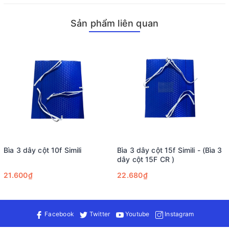
Đặt bìa vào nơi lưu trữ phù hợp để bảo vệ tài liệu trong thời
gian dài.
Sản phẩm liên quan
Để biết thêm thông tin về sản phẩm này cũng như tìm hiểu
thêm về các loại văn phòng phẩm khác, hãy liên hệ ngay với
Vistaco - Văn phòng phẩm Bình Dương: 0911 548 289 (zalo) để
được tư vấn chi tiết hơn!
Bìa 3 dây cột 10f Simili
Bìa 3 dây cột 15f Simili - (Bìa 3
dây cột 15F CR )
21.600₫
22.680₫
Facebook
Twitter
Youtube
Instagram