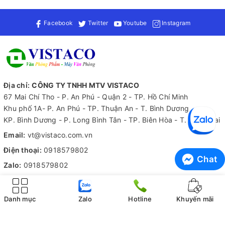
Facebook
Twitter
Youtube
Instagram
Địa chỉ:
CÔNG TY TNHH MTV VISTACO
67 Mai Chí Tho - P. An Phú - Quận 2 - TP. Hồ Chí Minh
Khu phố 1A- P. An Phú - TP. Thuận An - T. Bình Dương
KP. Bình Dương - P. Long Bình Tân - TP. Biên Hòa - T. Đồng Nai
Email:
vt@vistaco.com.vn
Điện thoại:
0918579802
Chat
Zalo:
0918579802
Tiếp nhận thông tin
Hỗ trợ 24/7
Danh mục
Zalo
Hotline
Khuyến mãi
Kiểm hàng trước khi nhận