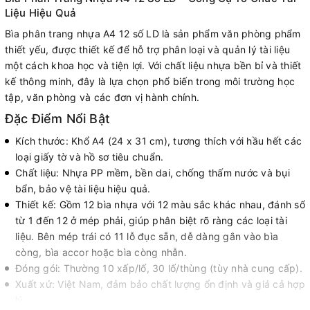
Liệu Hiệu Quả
Bìa phân trang nhựa A4 12 số LD là sản phẩm văn phòng phẩm
thiết yếu, được thiết kế để hỗ trợ phân loại và quản lý tài liệu
một cách khoa học và tiện lợi. Với chất liệu nhựa bền bỉ và thiết
kế thông minh, đây là lựa chọn phổ biến trong môi trường học
tập, văn phòng và các đơn vị hành chính.
Đặc Điểm Nổi Bật
Kích thước: Khổ A4 (24 x 31 cm), tương thích với hầu hết các
loại giấy tờ và hồ sơ tiêu chuẩn.
Chất liệu: Nhựa PP mềm, bền dai, chống thấm nước và bụi
bẩn, bảo vệ tài liệu hiệu quả.
Thiết kế: Gồm 12 bìa nhựa với 12 màu sắc khác nhau, đánh số
từ 1 đến 12 ở mép phải, giúp phân biệt rõ ràng các loại tài
liệu. Bên mép trái có 11 lỗ đục sẵn, dễ dàng gắn vào bìa
còng, bìa accor hoặc bìa còng nhẫn.
Đóng gói: Thường 10 xấp/lố, 30 lố/thùng (tùy nhà cung cấp).
Xuất xứ: Việt Nam, đảm bảo chất lượng ổn định và giá cả hợp
lý.