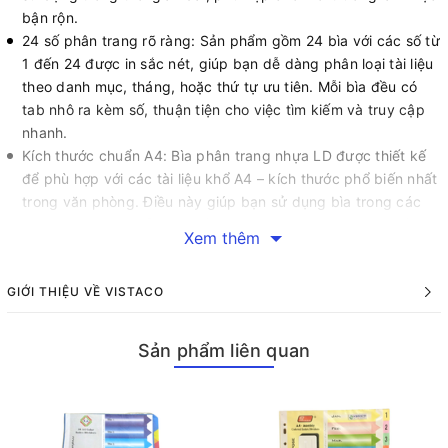
bận rộn.
24 số phân trang rõ ràng: Sản phẩm gồm 24 bìa với các số từ
1 đến 24 được in sắc nét, giúp bạn dễ dàng phân loại tài liệu
theo danh mục, tháng, hoặc thứ tự ưu tiên. Mỗi bìa đều có
tab nhô ra kèm số, thuận tiện cho việc tìm kiếm và truy cập
nhanh.
Kích thước chuẩn A4: Bìa phân trang nhựa LD được thiết kế
để phù hợp với các tài liệu khổ A4 – kích thước phổ biến nhất
trong văn phòng. Điều này giúp bạn sử dụng bìa trong các
loại bìa còng, bìa lỗ, hoặc hồ sơ lưu trữ mà không gặp bất kỳ
Xem thêm
trở ngại nào.
Màu sắc trang nhã, dễ phân biệt: Các bìa có màu sắc nhẹ
GIỚI THIỆU VỀ VISTACO
nhàng, thường là màu xám, trắng hoặc đa sắc nhẹ, tạo cảm
giác chuyên nghiệp và dễ dàng phân biệt từng mục tài liệu.
Thiết kế này không chỉ thực dụng mà còn nâng cao tính thẩm
Sản phẩm liên quan
mỹ cho bộ hồ sơ.
Dễ dàng sử dụng: Mỗi bìa có các lỗ đục sẵn, tương thích với
các loại bìa còng 2 lỗ, 4 lỗ hoặc kẹp hồ sơ tiêu chuẩn. Bạn chỉ
cần đặt tài liệu vào và sắp xếp theo số thứ tự, giúp tiết kiệm