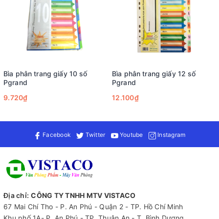
thời gian và công sức.
Ứng dụng đa dạng: Bìa phân trang nhựa 24 số LD lý tưởng
cho nhiều mục đích:
Văn phòng: Sắp xếp hợp đồng, báo cáo, tài liệu kế toán
hoặc hồ sơ dự án.
Giáo dục: Phân loại bài giảng, tài liệu học tập, hoặc bài
kiểm tra của học sinh, sinh viên.
Bìa phân trang giấy 10 số
Bìa phân trang giấy 12 số
Cá nhân: Quản lý giấy tờ cá nhân, tài liệu sáng tạo như
Pgrand
Pgrand
scrapbook, hoặc danh mục sưu tầm.
9.720₫
12.100₫
Kế toán: Sử dụng để lưu trữ hóa đơn, chứng từ theo tháng
hoặc quý.
Facebook
Twitter
Youtube
Instagram
Địa chỉ:
CÔNG TY TNHH MTV VISTACO
67 Mai Chí Tho - P. An Phú - Quận 2 - TP. Hồ Chí Minh
Khu phố 1A- P. An Phú - TP. Thuận An - T. Bình Dương