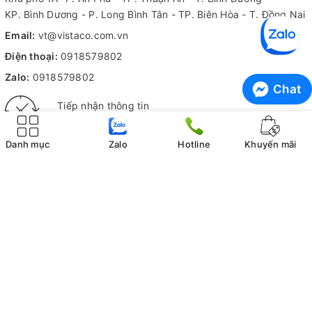
KP. Bình Dương - P. Long Bình Tân - TP. Biên Hòa - T. Đồng Nai
Email:
vt@vistaco.com.vn
Điện thoại:
0918579802
Zalo:
0918579802
Chat
Tiếp nhận thông tin
Hỗ trợ 24/7
Danh mục
Zalo
Hotline
Khuyến mãi
Kiểm hàng trước khi nhận
Không ưng ý không tính phí
THÔNG TIN CÔNG TY
CHÍNH SÁCH MUA HÀNG
Giới thiệu Vistaco
Hướng dẫn mua hàng online
Liên hệ
Quy định đặt cọc và giữ hàng
Trung tâm bảo hành
Chính sách giao hàng
Tuyển dụng
Chính sách thanh toán
Hoạt động
Điều khoản giao dịch
Khánh hàng tiêu biểu
Chính sách bảo mật