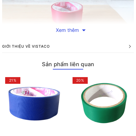
Xem thêm
GIỚI THIỆU VỀ VISTACO
Băng Keo Simili 3.6cm
9Y đỏ
Sản phẩm liên quan
Tại sao chọn Băng Keo Simili 3.6cm 9 Yard Đỏ?
21%
20%
Chất lượng vượt trội là một trong những yếu tố quan trọng
khiến Băng Keo Simili 3.6cm 9 Yard Đỏ trở thành lựa chọn hàng
đầu của nhiều người tiêu dùng. Chất liệu simili được sử dụng
trong sản phẩm này không chỉ bền bỉ mà còn có khả năng chịu
lực tốt và chống thấm nước hiệu quả. Điều này đảm bảo rằng
hàng hóa của bạn sẽ được bảo vệ an toàn ngay cả trong những
điều kiện thời tiết khắc nghiệt.