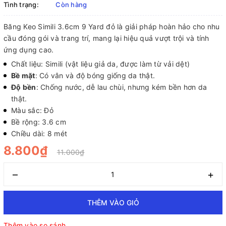
Tình trạng:
Còn hàng
Băng Keo Simili 3.6cm 9 Yard đỏ là giải pháp hoàn hảo cho nhu
cầu đóng gói và trang trí, mang lại hiệu quả vượt trội và tính
ứng dụng cao.
Chất liệu: Simili (vật liệu giả da, được làm từ vải dệt)
Bề mặt
: Có vân và độ bóng giống da thật.
Độ bền
: Chống nước, dễ lau chùi, nhưng kém bền hơn da
thật.
Màu sắc: Đỏ
Bề rộng: 3.6 cm
Chiều dài: 8 mét
8.800₫
11.000₫
–
+
THÊM VÀO GIỎ
Thêm vào so sánh