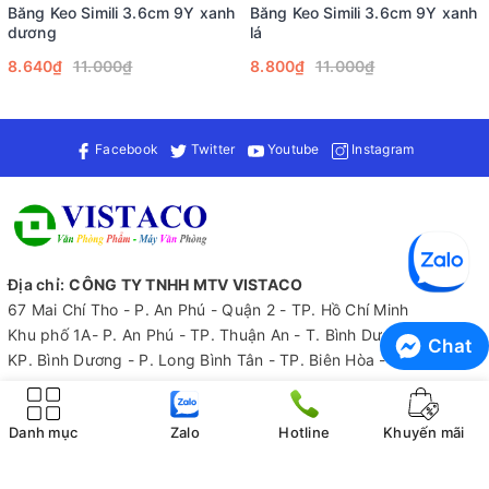
Bên cạnh đó, tính ứng dụng cao của sản phẩm cũng là một
Băng Keo Simili 3.6cm 9Y xanh
Băng Keo Simili 3.6cm 9Y xanh
điểm cộng lớn. Bạn có thể sử dụng băng keo simili này trong
dương
lá
nhiều tình huống khác nhau như đóng gói hàng hóa khi chuyển
8.640₫
11.000₫
8.800₫
11.000₫
nhà, tổ chức sự kiện hay thậm chí là trang trí văn phòng làm
việc. Sự linh hoạt này giúp tiết kiệm chi phí và thời gian cho
người dùng.
Facebook
Twitter
Youtube
Instagram
Màu sắc đỏ nổi bật của băng keo cũng là một yếu tố quan
trọng giúp dễ dàng nhận diện và phân loại hàng hóa. Màu đỏ
không chỉ thu hút ánh nhìn mà còn tạo cảm giác chuyên nghiệp
và hiện đại cho các sản phẩm được đóng gói.
Địa chỉ:
CÔNG TY TNHH MTV VISTACO
67 Mai Chí Tho - P. An Phú - Quận 2 - TP. Hồ Chí Minh
Khu phố 1A- P. An Phú - TP. Thuận An - T. Bình Dương
Chat
KP. Bình Dương - P. Long Bình Tân - TP. Biên Hòa - T. Đồng Nai
Email:
vt@vistaco.com.vn
Điện thoại:
0918579802
Danh mục
Zalo
Hotline
Khuyến mãi
Zalo:
0918579802