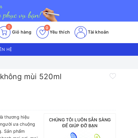
0
0
Giỏ hàng
Yêu thích
Tài khoản
IÊN HỆ
g không mùi 520ml
là thương hiệu
CHÚNG TÔI LUÔN SẴN SÀNG
u người ưa chuộng
ĐỂ GIÚP ĐỠ BẠN
ng. Sản phẩm