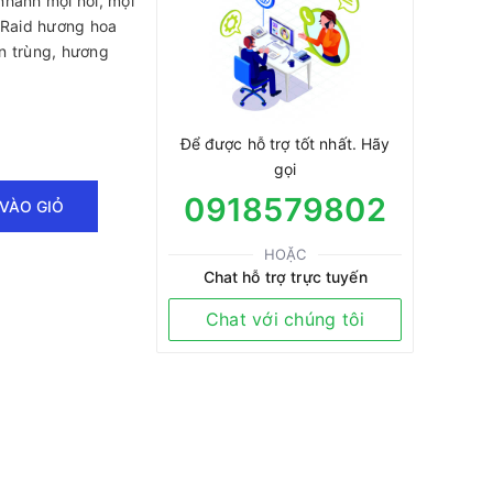
nhanh mọi nơi, mọi
 Raid hương hoa
n trùng, hương
Để được hỗ trợ tốt nhất. Hãy
gọi
0918579802
VÀO GIỎ
HOẶC
Chat hỗ trợ trực tuyến
Chat với chúng tôi