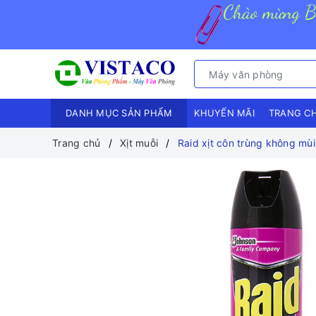
DANH MỤC SẢN PHẨM
KHUYẾN MÃI
TRANG C
Trang chủ
Xịt muỗi
Raid xịt côn trùng không mù