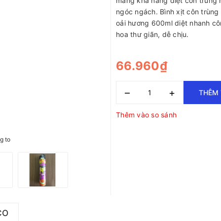
mang khả năng diệt côn trùng 
ngóc ngách. Bình xịt côn trùng
oải hương 600ml diệt nhanh cô
hoa thư giãn, dễ chịu.
66.960₫
–
+
THÊM 
Thêm vào so sánh
g to
CO