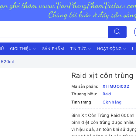
HỦ
GIỚI THIỆU
SẢN PHẨM
TIN TỨC
HOẠT ĐỘNG
L
i 520ml
Raid xịt côn trùn
Mã sản phẩm:
XITMUOI002
Thương hiệu:
Raid
Tình trạng:
Còn hàng
Bình Xịt Côn Trùng Raid 600ml 
bình diệt côn trùng được nhiề
vì hiệu quả, an toàn khi sử dụ