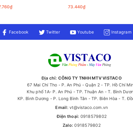
24 )
ho Bình Xịt Côn Trùng Raid luôn ở trạng thái tốt nhất là nơi khô r
7.760₫
73.440₫
nên ra khỏi phòng ít nhất 15 phút và đóng cửa lại để đảm bảo an t
 là một sản phẩm diệt côn trùng mà còn mang đến nhiều lợi ích vư
 dễ chịu từ hoa oải hương. Chúng tôi khuyến nghị bạn nên thử n
Facebook
Twitter
Youtube
Instagram
 hiểu thêm về các loại văn phòng phẩm khác, hãy liên hệ ngay v
Địa chỉ:
CÔNG TY TNHH MTV VISTACO
67 Mai Chí Tho - P. An Phú - Quận 2 - TP. Hồ Chí Mi
Khu phố 1A- P. An Phú - TP. Thuận An - T. Bình Dươ
KP. Bình Dương - P. Long Bình Tân - TP. Biên Hòa - T. Đ
Email:
vt@vistaco.com.vn
Điện thoại:
0918579802
Zalo:
0918579802