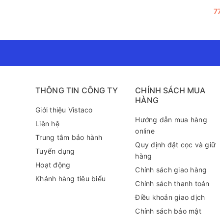
Về mặt bảo quản sản phẩm, điều kiện lý tưởng để giữ c
7
chiếu vào bình chứa thuốc. Sau khi sử dụng xong, bạn 
Tóm lại, Bình Xịt Côn Trùng Raid không chỉ đơn thuần
tạo ra không gian sống thoải mái hơn nhờ hương thơm
cũng như tạo dựng môi trường sống sạch sẽ hơn.
Để biết thêm thông tin về sản phẩm này cũng như tìm
289 (zalo) để được tư vấn chi tiết hơn!
THÔNG TIN CÔNG TY
CHÍNH SÁCH MUA
HÀNG
Giới thiệu Vistaco
Hướng dẫn mua hàng
Liên hệ
online
Trung tâm bảo hành
Quy định đặt cọc và giữ
Tuyển dụng
hàng
Hoạt động
Chính sách giao hàng
Khánh hàng tiêu biểu
Chính sách thanh toán
Điều khoản giao dịch
Chính sách bảo mật