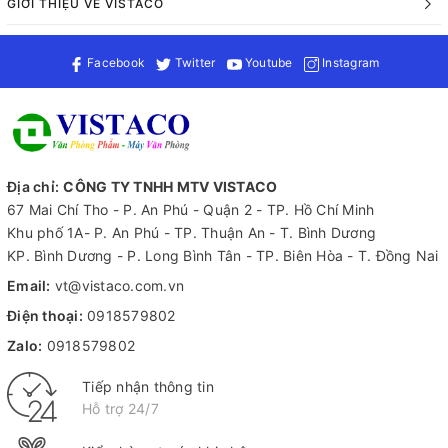
GIỚI THIỆU VỀ VISTACO
Facebook
Twitter
Youtube
Instagram
Địa chỉ:
CÔNG TY TNHH MTV VISTACO
67 Mai Chí Tho - P. An Phú - Quận 2 - TP. Hồ Chí Minh
Khu phố 1A- P. An Phú - TP. Thuận An - T. Bình Dương
KP. Bình Dương - P. Long Bình Tân - TP. Biên Hòa - T. Đồng Nai
Email:
vt@vistaco.com.vn
Điện thoại:
0918579802
Zalo:
0918579802
Tiếp nhận thông tin
Hỗ trợ 24/7