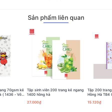
Sản phẩm liên quan
trang 70gsm kẻ
Tập sinh viên 200 trang kẻ ngang
Tập 200 trang 
 ( 1436 - Vở
1400 hồng hà
H
rang không kể
27.000₫
15.120₫