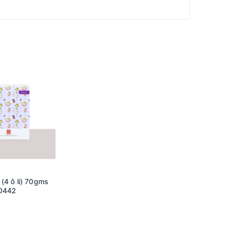
(4 ô li) 70gms
ồng Hà TB4 0442