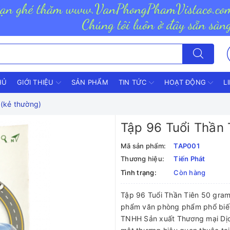
HỦ
GIỚI THIỆU
SẢN PHẨM
TIN TỨC
HOẠT ĐỘNG
L
 (kẻ thường)
Tập 96 Tuổi Thần 
Mã sản phẩm:
TAP001
Thương hiệu:
Tiến Phát
Tình trạng:
Còn hàng
Tập 96 Tuổi Thần Tiên 50 gram
phẩm văn phòng phẩm phổ biế
TNHH Sản xuất Thương mại Dịc