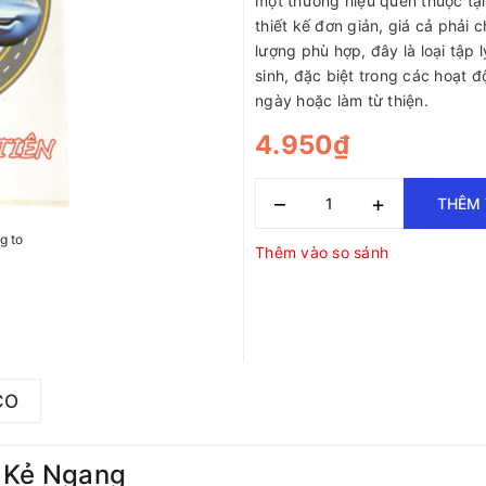
một thương hiệu quen thuộc tại
thiết kế đơn giản, giá cả phải 
lượng phù hợp, đây là loại tập 
sinh, đặc biệt trong các hoạt 
ngày hoặc làm từ thiện.
4.950₫
–
+
THÊM 
g to
Thêm vào so sánh
CO
m Kẻ Ngang