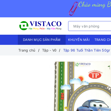
DANH MỤC SẢN PHẨM
KHUYẾN MÃI
TRANG C
Trang chủ
Tập - Vở
Tập 96 Tuổi Thần Tiên 50gr