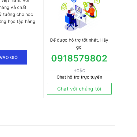
 Việt Nam. Với
chăng và chất
lý tưởng cho học
động học tập hàng
Để được hỗ trợ tốt nhất. Hãy
gọi
0918579802
VÀO GIỎ
HOẶC
Chat hỗ trợ trực tuyến
Chat với chúng tôi