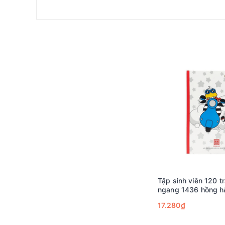
Tập sinh viên 120 
ngang 1436 hồng hà
Study Oringa,120 t
17.280₫
bìa, ĐL: 70/76-78)