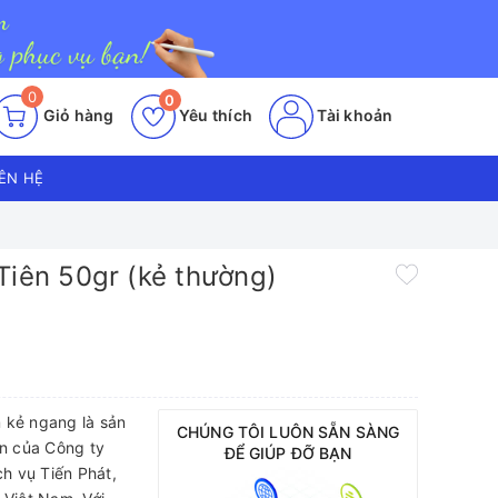
0
0
Giỏ hàng
Yêu thích
Tài khoản
IÊN HỆ
Tiên 50gr (kẻ thường)
 kẻ ngang là sản
CHÚNG TÔI LUÔN SẴN SÀNG
n của Công ty
ĐỂ GIÚP ĐỠ BẠN
h vụ Tiến Phát,