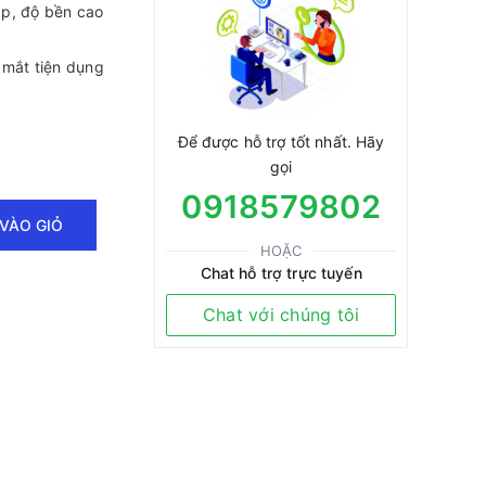
ắp, độ bền cao
 mắt tiện dụng
Để được hỗ trợ tốt nhất. Hãy
gọi
0918579802
VÀO GIỎ
HOẶC
Chat hỗ trợ trực tuyến
Chat với chúng tôi