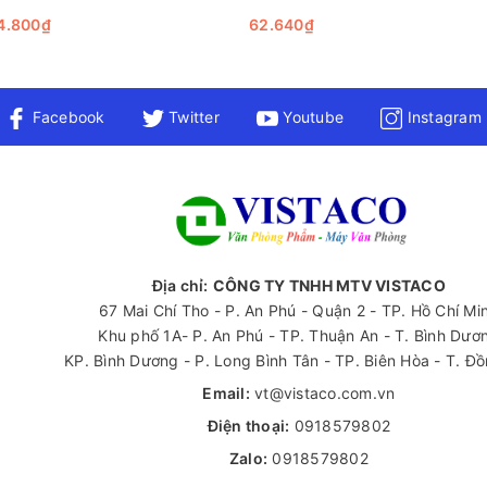
4.800₫
62.640₫
Facebook
Twitter
Youtube
Instagram
Địa chỉ:
CÔNG TY TNHH MTV VISTACO
67 Mai Chí Tho - P. An Phú - Quận 2 - TP. Hồ Chí Mi
Khu phố 1A- P. An Phú - TP. Thuận An - T. Bình Dươ
KP. Bình Dương - P. Long Bình Tân - TP. Biên Hòa - T. Đ
Email:
vt@vistaco.com.vn
Điện thoại:
0918579802
Zalo:
0918579802