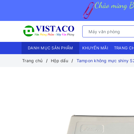
DANH MỤC SẢN PHẨM
KHUYẾN MÃI
TRANG C
Trang chủ
Hộp dấu
Tampon không mực shiny 