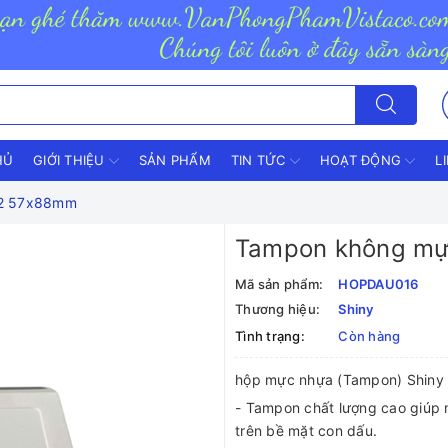
HỦ
GIỚI THIỆU
SẢN PHẨM
TIN TỨC
HOẠT ĐỘNG
L
S2 57x88mm
Tampon không mự
Mã sản phẩm:
HOPDAU016
Thương hiệu:
Shiny
Tình trạng:
Còn hàng
hộp mực nhựa (Tampon) Shiny
- Tampon chất lượng cao giúp
trên bề mặt con dấu.