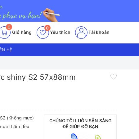
0
0
Giỏ hàng
Yêu thích
Tài khoản
IÊN HỆ
c shiny S2 57x88mm
 S2 (Không mực)
CHÚNG TÔI LUÔN SẴN SÀNG
 mực thấm đều
ĐỂ GIÚP ĐỠ BẠN