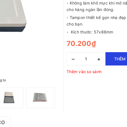
- Không làm khô mực khi mở n
cho hàng ngàn lần đóng.
- Tampon thiết kế gọn nhẹ đẹp
cho bạn.
- Kích thước: 57x88mm
70.200₫
–
+
THÊM 
Thêm vào so sánh
g to
CO