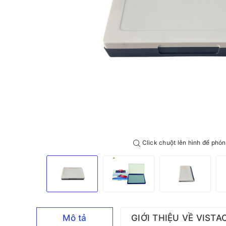
Click chuột lên hình để phón
Mô tả
GIỚI THIỆU VỀ VISTA