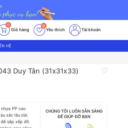
0
0
Giỏ hàng
Yêu thích
Tài khoản
IÊN HỆ
043 Duy Tân (31x31x33)
ừ nhựa PP cao
CHÚNG TÔI LUÔN SẴN SÀNG
àu sắc lâu dài.
ĐỂ GIÚP ĐỠ BẠN
g để sắp xếp đồ