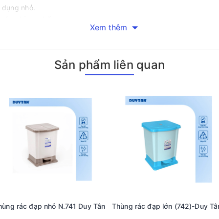
t dụng nhỏ.
g văn phòng phẩm.
Xem thêm
ản phẩm nhỏ.
Sản phẩm liên quan
 đại, bắt mắt.
 hiểu thêm về các loại văn phòng phẩm khác, hãy liên hệ ngay v
Thùng rác đạp nhỏ N.741 Duy Tân
Thùng rác đạp lớn (742)-Duy Tâ