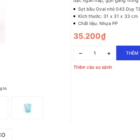
đạc ngăn nắp, gọn gàng trong 
Sọt bầu Oval nhỏ 043 Duy T
Kích thước: 31 x 31 x 33 cm
Chất liệu: Nhựa PP
35.200₫
–
+
THÊM 
Thêm vào so sánh
g to
CO