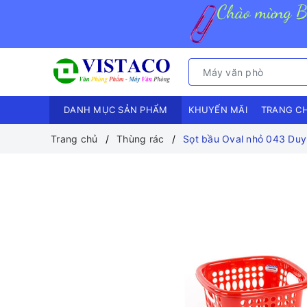
DANH MỤC SẢN PHẨM
KHUYẾN MÃI
TRANG C
Trang chủ
Thùng rác
Sọt bầu Oval nhỏ 043 Duy