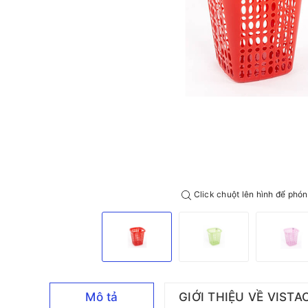
Click chuột lên hình để phón
Mô tả
GIỚI THIỆU VỀ VISTA