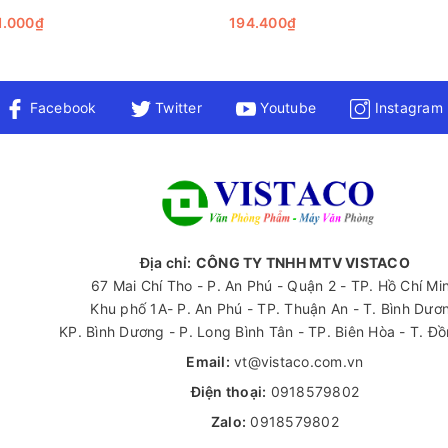
1.000₫
194.400₫
Facebook
Twitter
Youtube
Instagram
Địa chỉ:
CÔNG TY TNHH MTV VISTACO
67 Mai Chí Tho - P. An Phú - Quận 2 - TP. Hồ Chí Mi
Khu phố 1A- P. An Phú - TP. Thuận An - T. Bình Dươ
KP. Bình Dương - P. Long Bình Tân - TP. Biên Hòa - T. Đ
Email:
vt@vistaco.com.vn
Điện thoại:
0918579802
Zalo:
0918579802