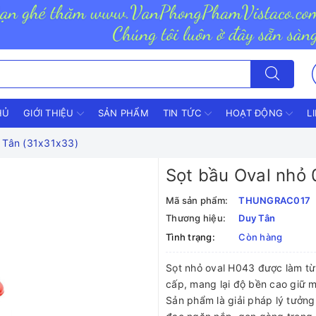
HỦ
GIỚI THIỆU
SẢN PHẨM
TIN TỨC
HOẠT ĐỘNG
L
 Tân (31x31x33)
Sọt bầu Oval nhỏ 
Mã sản phẩm:
THUNGRAC017
Thương hiệu:
Duy Tân
Tình trạng:
Còn hàng
Sọt nhỏ oval H043 được làm t
cấp, mang lại độ bền cao giữ m
Sản phẩm là giải pháp lý tưởn