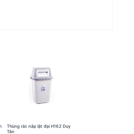
ới Vistaco - Văn phòng phẩm Bình Dương: 0911 548
n
Thùng rác nắp lật đại H162 Duy
Tân