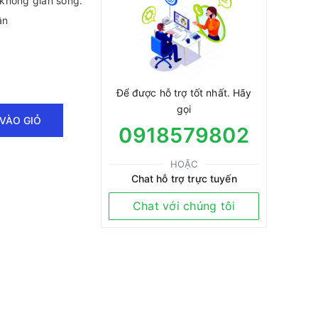
không gian sống.
ân
Để được hỗ trợ tốt nhất. Hãy
gọi
VÀO GIỎ
0918579802
HOẶC
Chat hỗ trợ trực tuyến
Chat với chúng tôi