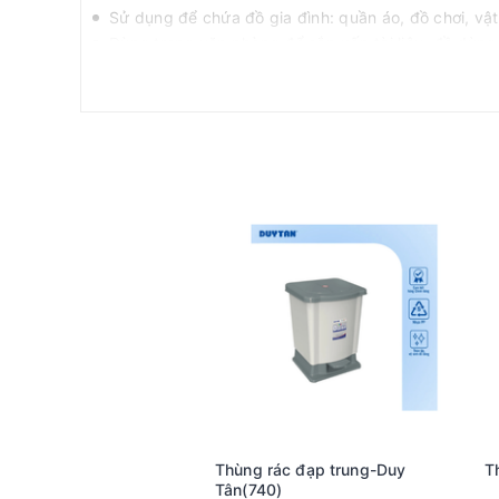
Sử dụng để chứa đồ gia đình: quần áo, đồ chơi, vậ
Dùng trong văn phòng để sắp xếp tài liệu, đồ dùn
Sử dụng trong cửa hàng để phân loại, trưng bày s
Lợi ích khi sử dụng Sọt nhỏ oval H043
Sắp xếp không gian sống gọn gàng, ngăn nắp.
Giúp việc tìm kiếm đồ dùng nhanh chóng, tiện lợi.
Tăng tính thẩm mỹ cho không gian nhờ thiết kế hiện
Để biết thêm thông tin về sản phẩm này cũng như tìm
289 (zalo) để được tư vấn chi tiết hơn!
Thùng rác đạp trung-Duy
Tân(740)