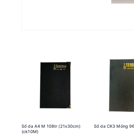
Giới thiệu sản phẩm
Sổ Lịch Da Edition Daily Book A5 Hồng Hà được thiết 
phẩm không chỉ đơn thuần là một cuốn sổ ghi chép mà
mang theo bên mình trong mọi hoàn cảnh, từ những buổ
Tính năng và chất lượng sản phẩm
Một trong những điểm nổi bật của Sổ Lịch Da Edition 
còn tạo cảm giác sang trọng khi cầm nắm. Gáy sổ đượ
gian dài sử dụng.
Về thông số kỹ thuật, Sổ Lịch Da Edition Daily Book 
trở nên mượt mà hơn và hạn chế tình trạng mực bị lem
cho việc ghi chú và tổ chức thông tin.
Lợi ích khi sử dụng Sổ Lịch Da Edition Daily Book A5
Khi sở hữu Sổ Lịch Da Edition Daily Book A5 Hồng Hà,
học giúp bạn phân chia công việc hay bài học một cách
Sổ da A4 M 108tr (21x30cm)
Sổ da CK3 Mỏng 96
Ngoài ra, việc sử dụng sản phẩm này cũng góp phần 
(ck10M)