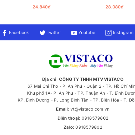
 Lịch Da Edition Daily Book A5 Hồng Hà rất thích hợp cho nhiều m
24.840₫
28.080₫
 bật với thiết kế thanh lịch cùng chất lượng vượt trội. Đây thực s
Facebook
Twitter
Youtube
Instagram
u cầu ghi chép hàng ngày. Chúng tôi khuyến khích bạn hãy trải 
 A5 Hồng Hà hoặc muốn tìm hiểu thêm về các loại văn phòng phẩm 
ôn sẵn lòng hỗ trợ bạn trong việc lựa chọn những sản phẩm tốt nh
Địa chỉ:
CÔNG TY TNHH MTV VISTACO
67 Mai Chí Tho - P. An Phú - Quận 2 - TP. Hồ Chí Mi
Khu phố 1A- P. An Phú - TP. Thuận An - T. Bình Dươ
KP. Bình Dương - P. Long Bình Tân - TP. Biên Hòa - T. Đ
Email:
vt@vistaco.com.vn
Điện thoại:
0918579802
Zalo:
0918579802