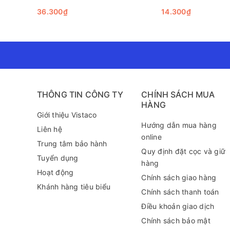
cuộc họp hay giao tiếp với đồng nghiệp. Đặc biệt, Sổ
36.300₫
14.300₫
ghi chú cá nhân.
Kết luận
Tóm lại, Sổ Lịch Da Edition Daily Book A5 Hồng Hà nổi
cuốn sổ vừa đẹp mắt vừa tiện lợi để phục vụ cho nh
lại trong công việc cũng như cuộc sống hàng ngày.
THÔNG TIN CÔNG TY
CHÍNH SÁCH MUA
Liên hệ và đặt hàng
HÀNG
Nếu bạn quan tâm đến Sổ Lịch Da Edition Daily Book
Giới thiệu Vistaco
Bình Dương để được tư vấn chi tiết hơn! Chúng tôi lu
Hướng dẫn mua hàng
Liên hệ
online
Trung tâm bảo hành
Quy định đặt cọc và giữ
Tuyển dụng
hàng
Hoạt động
Chính sách giao hàng
Khánh hàng tiêu biểu
Chính sách thanh toán
Điều khoản giao dịch
Chính sách bảo mật