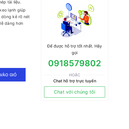
ép tài liệu.
keo lạnh giúp
n dòng kẻ rõ nét
dễ dàng hơn
Để được hỗ trợ tốt nhất. Hãy
gọi
0918579802
VÀO GIỎ
HOẶC
Chat hỗ trợ trực tuyến
Chat với chúng tôi