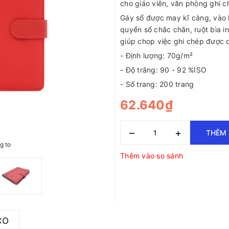
cho giáo viên, văn phòng ghi ch
Gáy sổ được may kĩ càng, vào 
quyển sổ chắc chắn, ruột bìa i
giúp chop việc ghi chép được 
- Định lượng: 70g/m²
- Độ trắng: 90 - 92 %ISO
- Số trang: 200 trang
62.640₫
–
+
THÊM 
g to
Thêm vào so sánh
CO