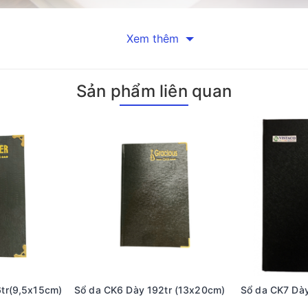
Xem thêm
kế với màu sắc trang nhã, phù hợp với nhiều đối tượng sử dụng, đặ
 còn là một phụ kiện thể hiện phong cách cá nhân của người dùng.
i họp đến các buổi học hay thậm chí là khi đi du lịch.
Sản phẩm liên quan
Daily Book A5 Hồng Hà chính là chất liệu bìa da trung Edition cao
c may kỹ càng và sử dụng keo lạnh giúp tăng độ chắc chắn, đảm b
A5 Hồng Hà được làm từ giấy có định lượng 70g/m² với độ trắng giấ
 hay xuyên thấu qua các trang giấy. Sản phẩm có tổng cộng 200 tra
 Hồng Hà
 bạn sẽ dễ dàng ghi chép và tổ chức thông tin một cách hiệu quả
 rõ ràng, tránh tình trạng lộn xộn trong ghi chép.
tr(9,5x15cm)
Sổ da CK6 Dày 192tr (13x20cm)
Sổ da CK7 Dày
tạo nên phong cách chuyên nghiệp cho người dùng. Một cuốn sổ đ