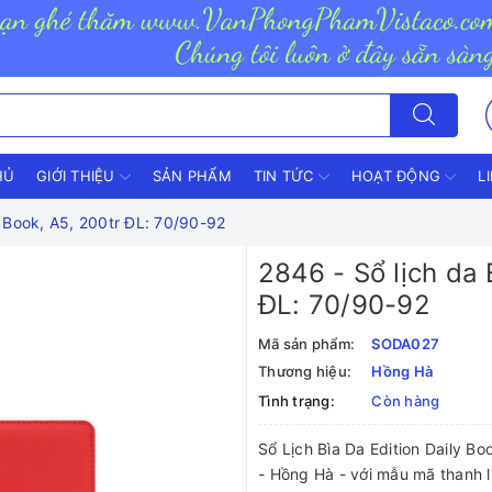
HỦ
GIỚI THIỆU
SẢN PHẨM
TIN TỨC
HOẠT ĐỘNG
L
y Book, A5, 200tr ĐL: 70/90-92
2846 - Sổ lịch da 
ĐL: 70/90-92
Mã sản phẩm:
SODA027
Thương hiệu:
Hồng Hà
Tình trạng:
Còn hàng
Sổ Lịch Bìa Da Edition Daily B
- Hồng Hà - với mẫu mã thanh l