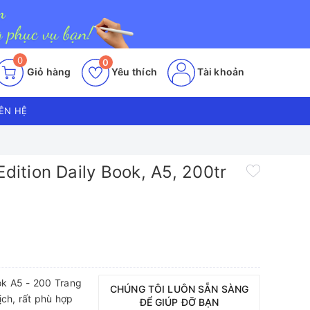
0
0
Giỏ hàng
Yêu thích
Tài khoản
IÊN HỆ
Edition Daily Book, A5, 200tr
ook A5 - 200 Trang
CHÚNG TÔI LUÔN SẴN SÀNG
ịch, rất phù hợp
ĐỂ GIÚP ĐỠ BẠN