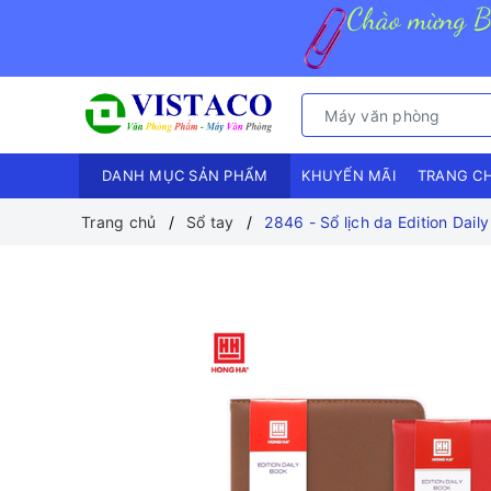
DANH MỤC SẢN PHẨM
KHUYẾN MÃI
TRANG C
Trang chủ
Sổ tay
2846 - Sổ lịch da Edition Dail