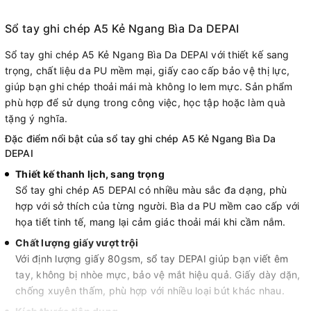
Sổ tay ghi chép A5 Kẻ Ngang Bìa Da DEPAI
Sổ tay ghi chép A5 Kẻ Ngang Bìa Da DEPAI với thiết kế sang
trọng, chất liệu da PU mềm mại, giấy cao cấp bảo vệ thị lực,
giúp bạn ghi chép thoải mái mà không lo lem mực. Sản phẩm
phù hợp để sử dụng trong công việc, học tập hoặc làm quà
tặng ý nghĩa.
Đặc điểm nổi bật của sổ tay ghi chép A5 Kẻ Ngang Bìa Da
DEPAI
Thiết kế thanh lịch, sang trọng
Sổ tay ghi chép A5 DEPAI có nhiều màu sắc đa dạng, phù
hợp với sở thích của từng người. Bìa da PU mềm cao cấp với
họa tiết tinh tế, mang lại cảm giác thoải mái khi cầm nắm.
Chất lượng giấy vượt trội
Với định lượng giấy 80gsm, sổ tay DEPAI giúp bạn viết êm
tay, không bị nhòe mực, bảo vệ mắt hiệu quả. Giấy dày dặn,
chống xuyên thấm, phù hợp với nhiều loại bút khác nhau.