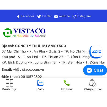
Sử dụng bút bi, bút máy hoặc bút gel để viết, tránh dùng bút
có đầu nhọn sắc gây tổn hại giấy.
Không gập mạnh hoặc làm ướt sổ để duy trì độ bền và thẩm
Facebook
Twitter
Youtube
Instagram
mỹ.
Sử dụng ruy băng dấu trang để đánh dấu trang quan trọng,
dễ dàng tra cứu lại nội dung cần thiết.
Để biết thêm thông tin về sản phẩm này cũng như tìm hiểu
thêm về các loại văn phòng phẩm khác, hãy liên hệ ngay với
Địa chỉ:
CÔNG TY TNHH MTV VISTACO
Vistaco - Văn phòng phẩm Bình Dương: 0911 548 289 (zalo) để
67 Mai Chí Tho - P. An Phú - Quận 2 - TP. Hồ Chí Minh
được tư vấn chi tiết hơn!
Khu phố 1A- P. An Phú - TP. Thuận An - T. Bình Dương
KP. Bình Dương - P. Long Bình Tân - TP. Biên Hòa - T. Đồng Nai
Email:
vt@vistaco.com.vn
Chat
Điện thoại:
0918579802
Zalo:
0918579802
Danh mục
Zalo
Hotline
Khuyến mãi
Tiếp nhận thông tin
Hỗ trợ 24/7